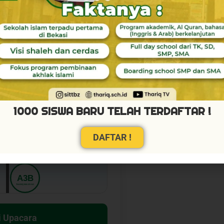
ngan A3B
o A3B ke Puncak!
tu: 60s
1000 SISWA BARU TELAH TERDAFTAR !
DAFTAR !
A3B
THARIQ BIN ZIYAD
i Upacara