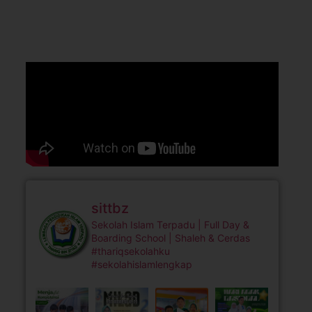
sittbz
Sekolah Islam Terpadu | Full Day &
Boarding School | Shaleh & Cerdas
#thariqsekolahku
#sekolahislamlengkap