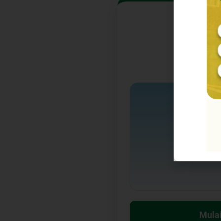
Tanta
Naikkan Log
Wak
Mula