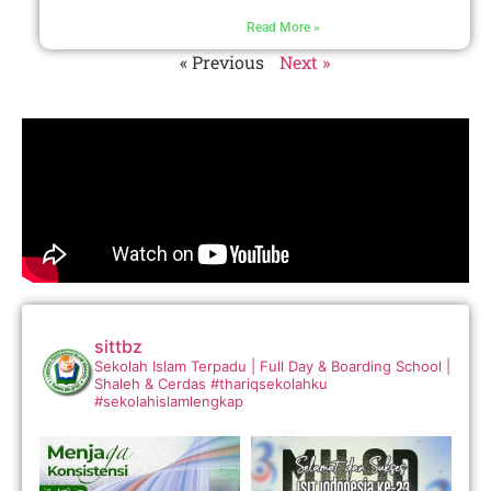
Read More »
« Previous
Next »
sittbz
Sekolah Islam Terpadu | Full Day & Boarding School |
Shaleh & Cerdas
#thariqsekolahku
#sekolahislamlengkap