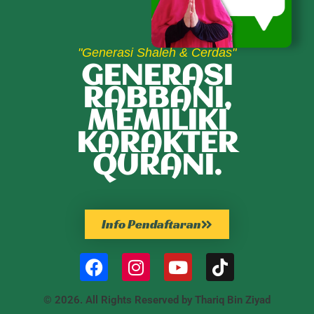
"Generasi Shaleh & Cerdas"
GENERASI
RABBANI,
MEMILIKI
KARAKTER
QURANI.
Info Pendaftaran
© 2026. All Rights Reserved by Thariq Bin Ziyad