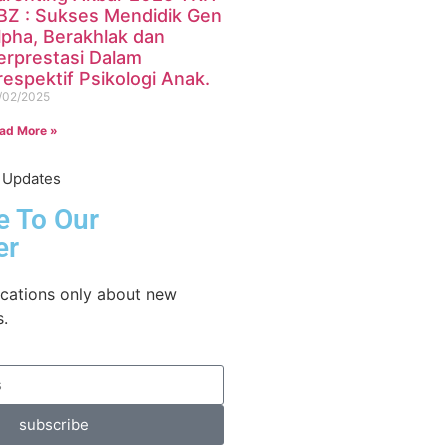
BZ : Sukses Mendidik Gen
lpha, Berakhlak dan
erprestasi Dalam
respektif Psikologi Anak.
/02/2025
ad More »
t Updates
e To Our
er
ications only about new
s.
subscribe