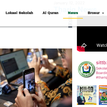
January 12, 2022
Thariq News
Lokasi Sekolah
Al Quran
News
Brosur
sittb
Sekola
Boardi
#thari