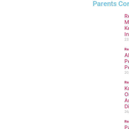
Parents Co
R
M
K
I
23
Re
A
P
P
20
Re
K
O
A
Di
26
Re
P