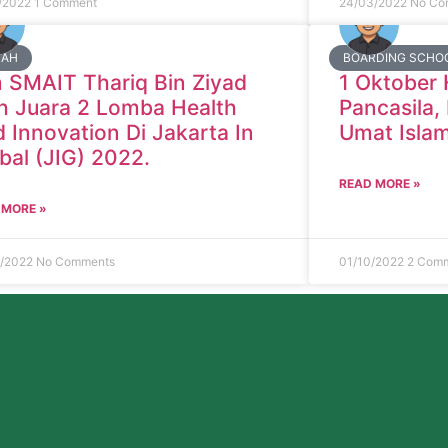
/2022
1 Comment
24/03/2022
No Co
MAH
BOARDING SCHO
 SMAIT Thariq Bin Ziyad
1 Oktober 
h Juara 2 Lomba Health
Pancasila,
 Innovation Di Jakarta In
Umat Islam
bal (JIG) 2022.
READ MORE »
 MORE »
4/2022
No Comments
01/10/2022
2 Com