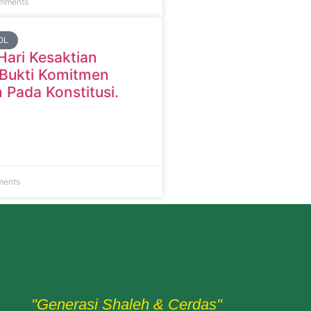
mments
OL
Hari Kesaktian
 Bukti Komitmen
 Pada Konstitusi.
ments
"Generasi Shaleh & Cerdas"