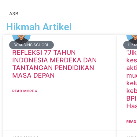
A3B
Hikmah Artikel
BOARDING SCHOOL
HIK
REFLEKSI 77 TAHUN
“Ji
INDONESIA MERDEKA DAN
kes
TANTANGAN PENDIDIKAN
akt
MASA DEPAN
mud
kel
keb
READ MORE »
BPI
Ha
READ