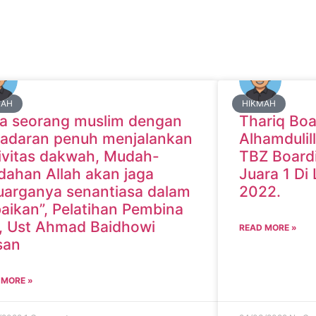
MAH
HIKMAH
ka seorang muslim dengan
Thariq Boa
adaran penuh menjalankan
Alhamdulil
ivitas dakwah, Mudah-
TBZ Board
ahan Allah akan jaga
Juara 1 Di
uarganya senantiasa dalam
2022.
aikan”, Pelatihan Pembina
, Ust Ahmad Baidhowi
READ MORE »
san
 MORE »