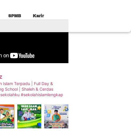
SPMB
Karir
z
h Islam Terpadu | Full Day &
ng School | Shaleh & Cerdas
qsekolahku #sekolahislamlengkap