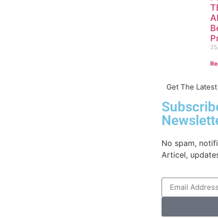
T
A
B
P
25
Re
Get The Lates
Subscrib
Newslett
No spam, notif
Articel, update