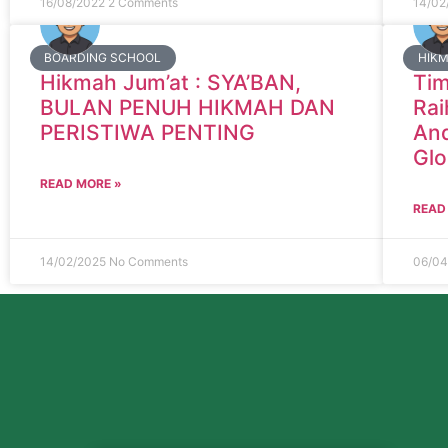
16/08/2022
2 Comments
14/02
BOARDING SCHOOL
HIK
Hikmah Jum’at : SYA’BAN,
Tim
BULAN PENUH HIKMAH DAN
Rai
PERISTIWA PENTING
And
Glo
READ MORE »
READ
14/02/2025
No Comments
06/0