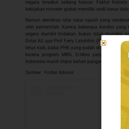
negara tersebut sedang hancur. Faktor historis
kebijakan moneter global memiliki andil besar da
Namun demikian nilai tukar rupiah yang cenderung
oleh pemerintah. Karena beberapa kondisi yang t
segera diambil tindakan, bukan tidak mungkin 
Dolar AS ujar Prof Ferry Latuhihin (Pakar Ekonomi
terus naik, badai PHK yang sudah di depan mata, d
karena program MBG, El-Nino yang masuk bula
Indonesia masih impor bahan pangan.
Sumber : Forber Advisor