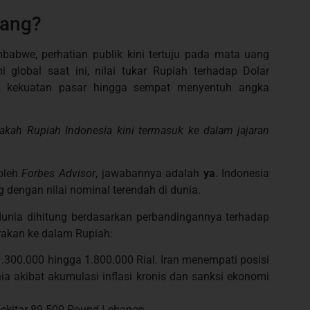
rang?
abwe, perhatian publik kini tertuju pada mata uang
 global saat ini, nilai tukar Rupiah terhadap Dolar
an kekuatan pasar hingga sempat menyentuh angka
akah Rupiah Indonesia kini termasuk ke dalam jajaran
 oleh
Forbes Advisor
, jawabannya adalah
ya
. Indonesia
 dengan nilai nominal terendah di dunia.
dunia dihitung berdasarkan perbandingannya terhadap
arakan ke dalam Rupiah:
.300.000 hingga 1.800.000 Rial. Iran menempati posisi
a akibat akumulasi inflasi kronis dan sanksi ekonomi
ekitar 89.500 Pound Lebanon.