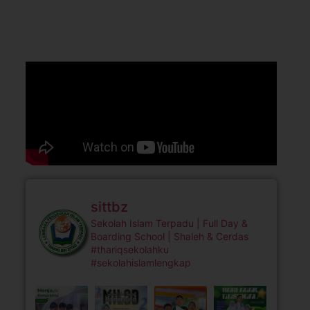
sittbz
Sekolah Islam Terpadu | Full Day &
Boarding School | Shaleh & Cerdas
#thariqsekolahku
#sekolahislamlengkap