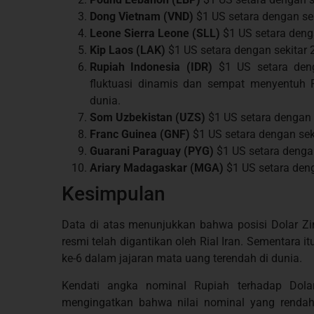
Dong Vietnam (VND)
$1 US setara dengan se
Leone Sierra Leone (SLL)
$1 US setara deng
Kip Laos (LAK)
$1 US setara dengan sekitar 
Rupiah Indonesia (IDR)
$1 US setara deng
fluktuasi dinamis dan sempat menyentuh R
dunia.
Som Uzbekistan (UZS)
$1 US setara dengan 
Franc Guinea (GNF)
$1 US setara dengan sek
Guarani Paraguay (PYG)
$1 US setara dengan
Ariary Madagaskar (MGA)
$1 US setara deng
Kesimpulan
Data di atas menunjukkan bahwa posisi Dolar Z
resmi telah digantikan oleh Rial Iran. Sementara i
ke-6 dalam jajaran mata uang terendah di dunia.
Kendati angka nominal Rupiah terhadap Dolar 
mengingatkan bahwa nilai nominal yang rendah