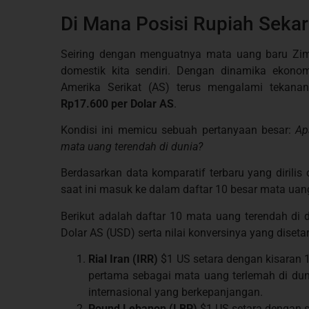
Di Mana Posisi Rupiah Seka
Seiring dengan menguatnya mata uang baru Zimb
domestik kita sendiri. Dengan dinamika ekonomi
Amerika Serikat (AS) terus mengalami tekan
Rp17.600 per Dolar AS
.
Kondisi ini memicu sebuah pertanyaan besar:
Ap
mata uang terendah di dunia?
Berdasarkan data komparatif terbaru yang dirilis
saat ini masuk ke dalam daftar 10 besar mata uang
Berikut adalah daftar 10 mata uang terendah di 
Dolar AS (USD) serta nilai konversinya yang diset
Rial Iran (IRR)
$1 US setara dengan kisaran 1
pertama sebagai mata uang terlemah di duni
internasional yang berkepanjangan.
Pound Lebanon (LBP)
$1 US setara dengan s