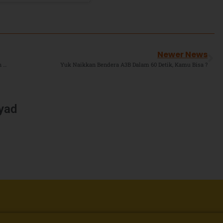
Newer News
Melahirkan Generasi Qur’ani: SMAIT TBZ Wisuda 271 Siswa dan Berikan Beasiswa Tahfidz di Islamic Center Bekasi
Yuk Naikkan Bendera A3B Dalam 60 Detik, Kamu Bisa ?
iyad