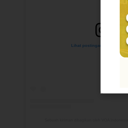
Lihat postingan ini di Instag
Sebuah kiriman dibagikan oleh VOA Indonesi