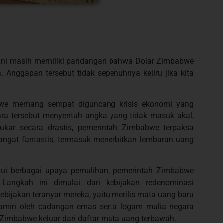
 kini masih memiliki pandangan bahwa Dolar Zimbabwe
 Anggapan tersebut tidak sepenuhnya keliru jika kita
bwe memang sempat diguncang krisis ekonomi yang
egara tersebut menyentuh angka yang tidak masuk akal,
tukar secara drastis, pemerintah Zimbabwe terpaksa
gat fantastis, termasuk menerbitkan lembaran uang
lalui berbagai upaya pemulihan, pemerintah Zimbabwe
 Langkah ini dimulai dari kebijakan redenominasi
ijakan teranyar mereka, yaitu merilis mata uang baru
jamin oleh cadangan emas serta logam mulia negara
r Zimbabwe keluar dari daftar mata uang terbawah.