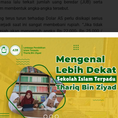
 masa lalu terkait jumlah uang beredar (JUB) serta
lam membentuk angka-angka tersebut.
 terus turun terhadap Dolar AS perlu disikapi serius
erjadi saat ini sangat membebani rupiah. “Jika tidak
rupiah akan menyentuh angka Rp 22.000- Rp 25.000 /
). Beberapa kondisi tersebut yaitu : harga minyak yang
efisit fiskal yang makin tidak terkendali salah satunya
n Juli-Agustus akan memicu krisis pangan karena