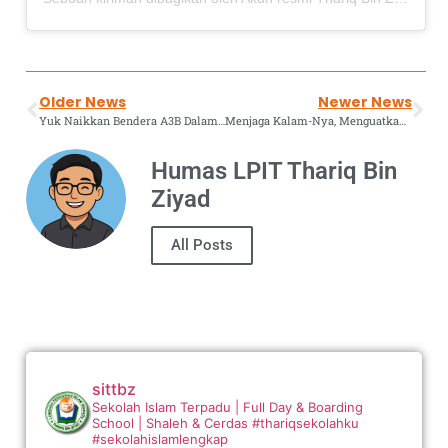
Older News
Newer News
Yuk Naikkan Bendera A3B Dalam 60 Detik, Kamu Bisa ?
Menjaga Kalam-Nya, Menguatkan Akar Utama: Sertifikasi Tasmi’ Al-Qur’an Guru dan Karyawan SMPIT Thariq Bin Ziyad
Humas LPIT Thariq Bin
Ziyad
All Posts
sittbz
Sekolah Islam Terpadu | Full Day & Boarding
School | Shaleh & Cerdas
#thariqsekolahku
#sekolahislamlengkap