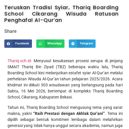
Teruskan Tradisi Syiar, Thariq Boarding
School Cikarang Wisuda Ratusan
Penghafal Al-Qur’an
Share
Facebook
WhatsApp
Telegram
Thariq.sch.id-
Menyusul kesuksesan prosesi serupa di jenjang
SMAIT Thariq Bin Ziyad (TBZ) beberapa waktu lalu, Thariq
Boarding School kini melanjutkan estafet syiar Al-Qur’an melalui
perhelatan Wisuda Al-Qur’an tahun pelajaran 2025/2026. Acara
khidmat ini diikuti 303 wisudawan yang berlangsung pada hari
Sabtu, 16 Mei 2026, bertempat di kompleks Thariq Boarding
School, Cikarang, Kabupaten Bekasi.
Tahun ini, Thariq Boarding School mengusung tema yang sarat
makna, yakni
“Raih Prestasi dengan Akhlak Qur’ani”
. Tema ini
dipilih sebagai bentuk komitmen lembaga dalam melahirkan
generasi yang tidak hanya unggul secara akademis, namun juga