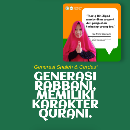
"Generasi Shaleh & Cerdas"
GENERASI
RABBANI,
MEMILIKI
KARAKTER
QURANI.