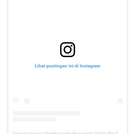
Lihat postingan ini di Instagram
Sebuah kiriman dibagikan oleh Akun resmi Thariq Bin Ziyad Boarding School (@thariqboarding)