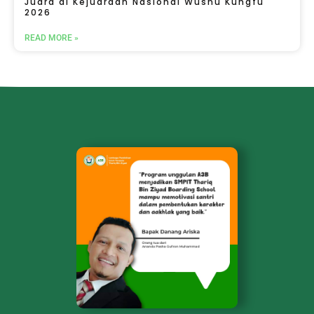
Juara di Kejuaraan Nasional Wushu Kungfu
2026
READ MORE »