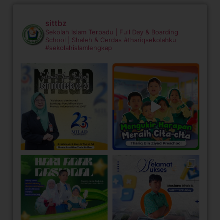
sittbz
Sekolah Islam Terpadu | Full Day & Boarding
School | Shaleh & Cerdas
#thariqsekolahku
#sekolahislamlengkap