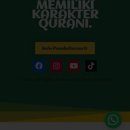
MEMILIKI
KARAKTER
QURANI.
Info Pendaftaran
© 2026. All Rights Reserved by Thariq Bin Ziyad
Chat With Us!