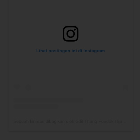
Lihat postingan ini di Instagram
Sebuah kiriman dibagikan oleh Sdit Thariq Pondok Hijau (@sdittbzphp)