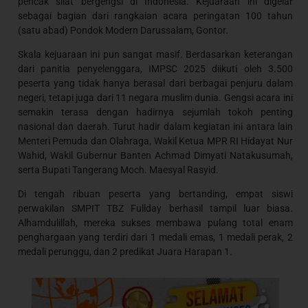
pencak silat bergengsi di Indonesia. Kejuaraan ini digelar
sebagai bagian dari rangkaian acara peringatan 100 tahun
(satu abad) Pondok Modern Darussalam, Gontor.
Skala kejuaraan ini pun sangat masif. Berdasarkan keterangan
dari panitia penyelenggara, IMPSC 2025 diikuti oleh 3.500
peserta yang tidak hanya berasal dari berbagai penjuru dalam
negeri, tetapi juga dari 11 negara muslim dunia. Gengsi acara ini
semakin terasa dengan hadirnya sejumlah tokoh penting
nasional dan daerah. Turut hadir dalam kegiatan ini antara lain
Menteri Pemuda dan Olahraga, Wakil Ketua MPR RI Hidayat Nur
Wahid, Wakil Gubernur Banten Achmad Dimyati Natakusumah,
serta Bupati Tangerang Moch. Maesyal Rasyid.
Di tengah ribuan peserta yang bertanding, empat siswi
perwakilan SMPIT TBZ Fullday berhasil tampil luar biasa.
Alhamdulillah, mereka sukses membawa pulang total enam
penghargaan yang terdiri dari 1 medali emas, 1 medali perak, 2
medali perunggu, dan 2 predikat Juara Harapan 1.