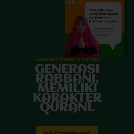
"Generasi Shaleh & Cerdas"
GENERASI
RABBANI,
MEMILIKI
KARAKTER
QURANI.
Info Pendaftaran