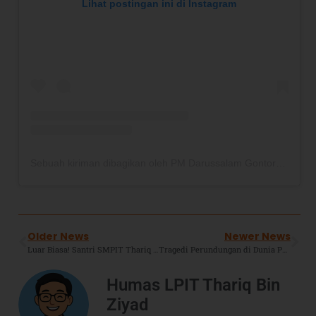
Lihat postingan ini di Instagram
Sebuah kiriman dibagikan oleh PM Darussalam Gontor (@pondok.modern.gontor)
Older News
Newer News
Luar Biasa! Santri SMPIT Thariq Bin Ziyad Boarding School Raih Juara 1 Pidato Bahasa Inggris Porseni Pontren se-Kabupaten Bekasi 2025
Tragedi Perundungan di Dunia Pendidikan: Akar Psikologis, Dampak Fatal, dan Pandangan Tegas Islam
Humas LPIT Thariq Bin
Ziyad