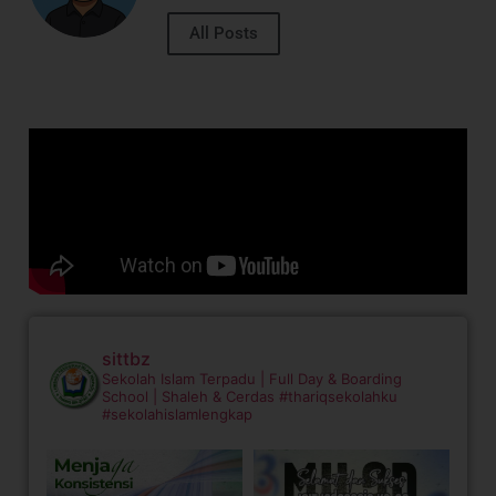
All Posts
sittbz
Sekolah Islam Terpadu | Full Day & Boarding
School | Shaleh & Cerdas
#thariqsekolahku
#sekolahislamlengkap