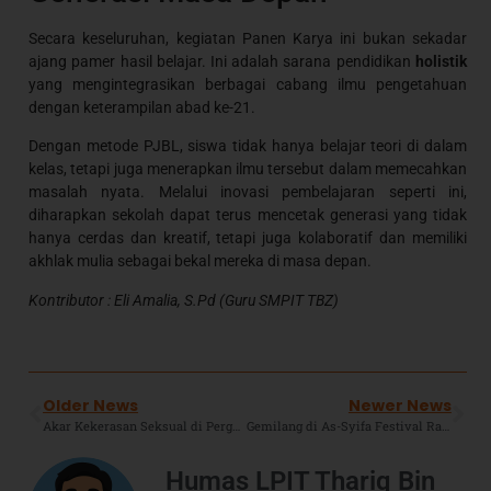
Secara keseluruhan, kegiatan Panen Karya ini bukan sekadar
ajang pamer hasil belajar. Ini adalah sarana pendidikan
holistik
yang mengintegrasikan berbagai cabang ilmu pengetahuan
dengan keterampilan abad ke-21.
Dengan metode PJBL, siswa tidak hanya belajar teori di dalam
kelas, tetapi juga menerapkan ilmu tersebut dalam memecahkan
masalah nyata. Melalui inovasi pembelajaran seperti ini,
diharapkan sekolah dapat terus mencetak generasi yang tidak
hanya cerdas dan kreatif, tetapi juga kolaboratif dan memiliki
akhlak mulia sebagai bekal mereka di masa depan.
Kontributor : Eli Amalia, S.Pd (Guru SMPIT TBZ)
Older News
Newer News
Akar Kekerasan Seksual di Perguruan Tinggi: Refleksi Pengasuhan Sejak Dini
Gemilang di As-Syifa Festival Raya 2026, SMPIT TBZ Boarding School Borong Tiga Juara Nasional
Humas LPIT Thariq Bin