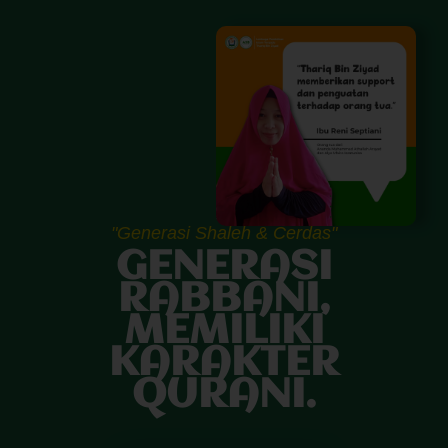
"Generasi Shaleh & Cerdas"
GENERASI
RABBANI,
MEMILIKI
KARAKTER
QURANI.