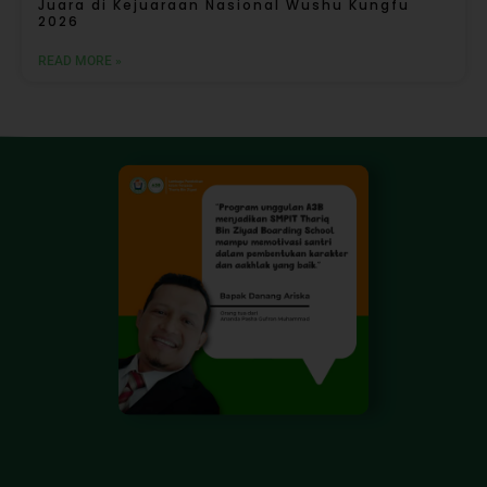
Juara di Kejuaraan Nasional Wushu Kungfu
2026
READ MORE »