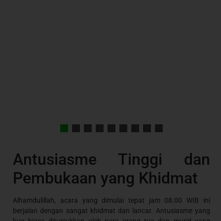
Antusiasme Tinggi dan
Pembukaan yang Khidmat
Alhamdulillah, acara yang dimulai tepat jam 08.00 WIB ini
berjalan dengan sangat khidmat dan lancar. Antusiasme yang
luar biasa ditunjukkan oleh para orang tua dan murid yang