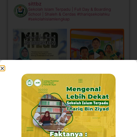
sittbz
Sekolah Islam Terpadu | Full Day & Boarding
School | Shaleh & Cerdas
#thariqsekolahku
#sekolahislamlengkap