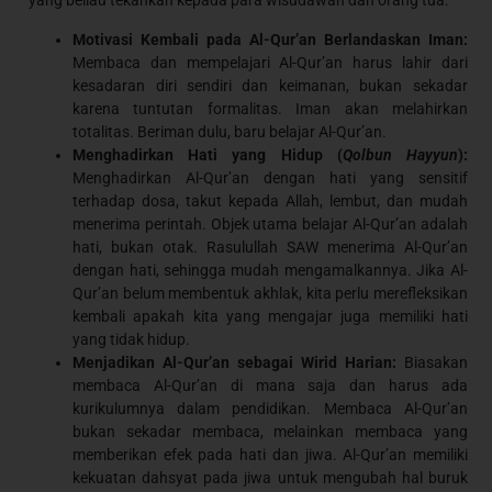
yang beliau tekankan kepada para wisudawan dan orang tua:
Motivasi Kembali pada Al-Qur’an Berlandaskan Iman:
Membaca dan mempelajari Al-Qur’an harus lahir dari
kesadaran diri sendiri dan keimanan, bukan sekadar
karena tuntutan formalitas. Iman akan melahirkan
totalitas. Beriman dulu, baru belajar Al-Qur’an.
Menghadirkan Hati yang Hidup (
Qolbun Hayyun
):
Menghadirkan Al-Qur’an dengan hati yang sensitif
terhadap dosa, takut kepada Allah, lembut, dan mudah
menerima perintah. Objek utama belajar Al-Qur’an adalah
hati, bukan otak. Rasulullah SAW menerima Al-Qur’an
dengan hati, sehingga mudah mengamalkannya. Jika Al-
Qur’an belum membentuk akhlak, kita perlu merefleksikan
kembali apakah kita yang mengajar juga memiliki hati
yang tidak hidup.
Menjadikan Al-Qur’an sebagai Wirid Harian:
Biasakan
membaca Al-Qur’an di mana saja dan harus ada
kurikulumnya dalam pendidikan. Membaca Al-Qur’an
bukan sekadar membaca, melainkan membaca yang
memberikan efek pada hati dan jiwa. Al-Qur’an memiliki
kekuatan dahsyat pada jiwa untuk mengubah hal buruk