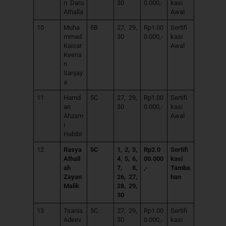
n Daru
30
0.000,-
kasi
Athalla
Awal
10
Muha
5B
27, 29,
Rp1.00
Sertifi
mmad
30
0.000,-
kasi
Kaisar
Awal
Keena
n
Sanjay
a
11
Hamd
5C
27, 29,
Rp1.00
Sertifi
an
30
0.000,-
kasi
Ahzam
Awal
i
Habibi
12
Rasya
5C
1, 2, 3,
Rp2.0
Sertifi
Athall
4, 5, 6,
00.000
kasi
ah
7, 8,
,-
Tamba
Zayan
26, 27,
han
Malik
28, 29,
30
13
Tsania
5C
27, 29,
Rp1.00
Sertifi
Adeev
30
0.000,-
kasi