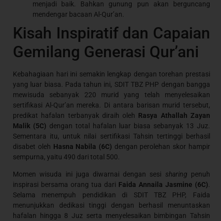
menjadi baik. Bahkan gunung pun akan berguncang
mendengar bacaan Al-Qur’an.
Kisah Inspiratif dan Capaian
Gemilang Generasi Qur’ani
Kebahagiaan hari ini semakin lengkap dengan torehan prestasi
yang luar biasa. Pada tahun ini, SDIT TBZ PHP dengan bangga
mewisuda sebanyak 220 murid yang telah menyelesaikan
sertifikasi Al-Qur’an mereka. Di antara barisan murid tersebut,
predikat hafalan terbanyak diraih oleh
Rasya Athallah Zayan
Malik (5C)
dengan total hafalan luar biasa sebanyak 13 Juz.
Sementara itu, untuk nilai sertifikasi Tahsin tertinggi berhasil
disabet oleh
Hasna Nabila (6C)
dengan perolehan skor hampir
sempurna, yaitu 490 dari total 500.
Momen wisuda ini juga diwarnai dengan sesi
sharing
penuh
inspirasi bersama orang tua dari
Faida Annaila Jasmine (6C)
.
Selama menempuh pendidikan di SDIT TBZ PHP, Faida
menunjukkan dedikasi tinggi dengan berhasil menuntaskan
hafalan hingga 8 Juz serta menyelesaikan bimbingan Tahsin