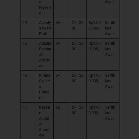
a
Awal
Myesh
a
14
Anindy
6A
27, 29,
Rp1.00
Sertifi
aswari
30
0.000,-
kasi
Putri
Awal
15
Athalia
6A
27, 29,
Rp1.00
Sertifi
Raihan
30
0.000,-
kasi
ah
Awal
Adisty
ani
16
Kirana
6A
27, 29,
Rp1.00
Sertifi
Syakir
30
0.000,-
kasi
a
Awal
Prada
nti
17
Kaysa
6B
27, 29,
Rp1.00
Sertifi
n
30
0.000,-
kasi
Ahnaf
Awal
Al
Shara
wy