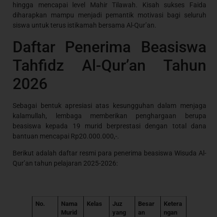
hingga mencapai level Mahir Tilawah. Kisah sukses Faida
diharapkan mampu menjadi pemantik motivasi bagi seluruh
siswa untuk terus istikamah bersama Al-Qur’an.
Daftar Penerima Beasiswa
Tahfidz Al-Qur’an Tahun
2026
Sebagai bentuk apresiasi atas kesungguhan dalam menjaga
kalamullah, lembaga memberikan penghargaan berupa
beasiswa kepada 19 murid berprestasi dengan total dana
bantuan mencapai Rp20.000.000,-.
Berikut adalah daftar resmi para penerima beasiswa Wisuda Al-
Qur’an tahun pelajaran 2025-2026:
No.
Nama
Kelas
Juz
Besar
Ketera
Murid
yang
an
ngan