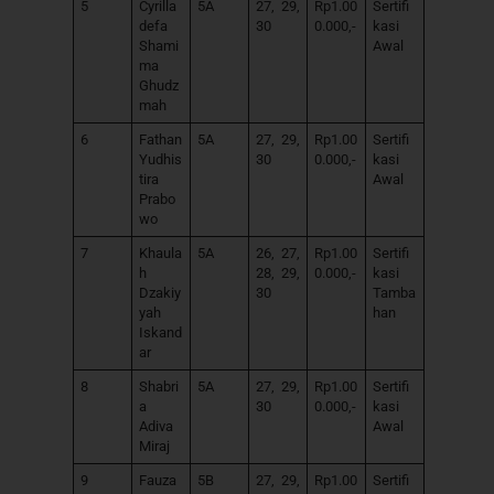
5
Cyrilla
5A
27, 29,
Rp1.00
Sertifi
defa
30
0.000,-
kasi
Shami
Awal
ma
Ghudz
mah
6
Fathan
5A
27, 29,
Rp1.00
Sertifi
Yudhis
30
0.000,-
kasi
tira
Awal
Prabo
wo
7
Khaula
5A
26, 27,
Rp1.00
Sertifi
h
28, 29,
0.000,-
kasi
Dzakiy
30
Tamba
yah
han
Iskand
ar
8
Shabri
5A
27, 29,
Rp1.00
Sertifi
a
30
0.000,-
kasi
Adiva
Awal
Miraj
9
Fauza
5B
27, 29,
Rp1.00
Sertifi