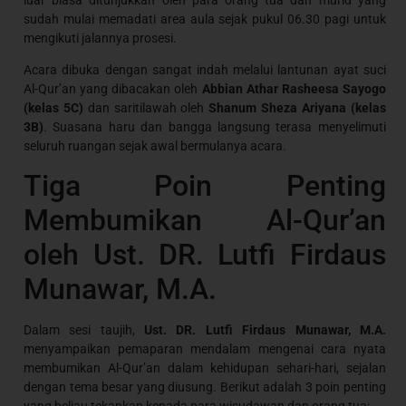
sudah mulai memadati area aula sejak pukul 06.30 pagi untuk
mengikuti jalannya prosesi.
Acara dibuka dengan sangat indah melalui lantunan ayat suci
Al-Qur’an yang dibacakan oleh
Abbian Athar Rasheesa Sayogo
(kelas 5C)
dan saritilawah oleh
Shanum Sheza Ariyana (kelas
3B)
. Suasana haru dan bangga langsung terasa menyelimuti
seluruh ruangan sejak awal bermulanya acara.
Tiga Poin Penting
Membumikan Al-Qur’an
oleh Ust. DR. Lutfi Firdaus
Munawar, M.A.
Dalam sesi taujih,
Ust. DR. Lutfi Firdaus Munawar, M.A.
menyampaikan pemaparan mendalam mengenai cara nyata
membumikan Al-Qur’an dalam kehidupan sehari-hari, sejalan
dengan tema besar yang diusung. Berikut adalah 3 poin penting