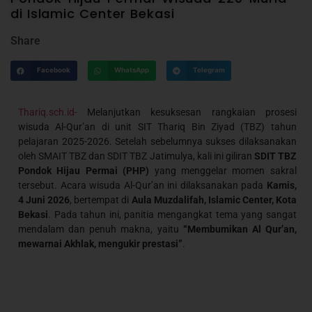
di Islamic Center Bekasi
Share
Facebook
WhatsApp
Telegram
Thariq.sch.id-
Melanjutkan kesuksesan rangkaian prosesi
wisuda Al-Qur’an di unit SIT Thariq Bin Ziyad (TBZ) tahun
pelajaran 2025-2026. Setelah sebelumnya sukses dilaksanakan
oleh SMAIT TBZ dan SDIT TBZ Jatimulya, kali ini giliran
SDIT TBZ
Pondok Hijau Permai (PHP)
yang menggelar momen sakral
tersebut. Acara wisuda Al-Qur’an ini dilaksanakan pada
Kamis,
4 Juni 2026
, bertempat di
Aula Muzdalifah, Islamic Center, Kota
Bekasi
. Pada tahun ini, panitia mengangkat tema yang sangat
mendalam dan penuh makna, yaitu
“Membumikan Al Qur’an,
mewarnai Akhlak, mengukir prestasi”
.