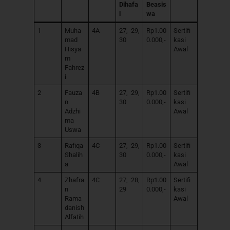
Dihafa
Beasis
l
wa
1
Muha
4A
27, 29,
Rp1.00
Sertifi
mad
30
0.000,-
kasi
Hisya
Awal
m
Fahrez
i
2
Fauza
4B
27, 29,
Rp1.00
Sertifi
n
30
0.000,-
kasi
Adzhi
Awal
ma
Uswa
3
Rafiqa
4C
27, 29,
Rp1.00
Sertifi
Shalih
30
0.000,-
kasi
a
Awal
4
Zhafra
4C
27, 28,
Rp1.00
Sertifi
n
29
0.000,-
kasi
Rama
Awal
danish
Alfatih