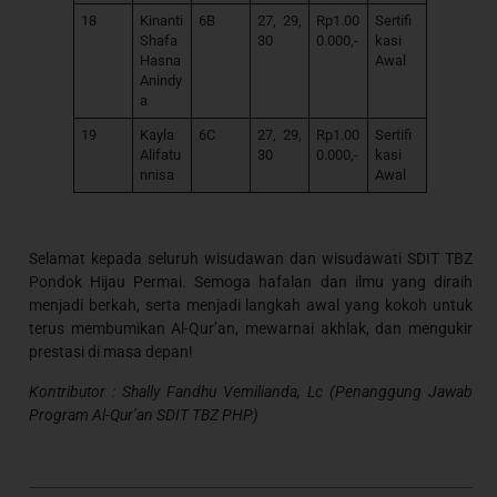
18
Kinanti
6B
27, 29,
Rp1.00
Sertifi
Shafa
30
0.000,-
kasi
Hasna
Awal
Anindy
a
19
Kayla
6C
27, 29,
Rp1.00
Sertifi
Alifatu
30
0.000,-
kasi
nnisa
Awal
Selamat kepada seluruh wisudawan dan wisudawati SDIT TBZ
Pondok Hijau Permai. Semoga hafalan dan ilmu yang diraih
menjadi berkah, serta menjadi langkah awal yang kokoh untuk
terus membumikan Al-Qur’an, mewarnai akhlak, dan mengukir
prestasi di masa depan!
Kontributor : Shally Fandhu Vemilianda, Lc (Penanggung Jawab
Program Al-Qur’an SDIT TBZ PHP)