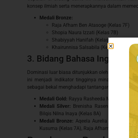
konsep ilmiah serta menerapkannya dalam memec
Medali Bronze:
Raja Afham Ben Atasoge (Kelas 7F)
Shopia Naura Izzati (Kelas 7B)
Shabiyyah Hanifah (Kelas 7C)
Khairunnisa Salsabila (Kelas 8A)
3. Bidang Bahasa Inggris
Dominasi luar biasa ditunjukkan oleh kontingen SM
ini menjadi indikator tingginya minat dan kem
sebagai bekal menghadapi tantangan global.
Medali Gold:
Rayya Rasheeda Muliawarman (Ke
Medali Silver:
Brenisha Rasendrya Al Munaw
Bilqis Nilna Inaya (Kelas 8A)
Medali Bronze:
Aqeela Aurelia (Kelas 8E), 
Kusuma (Kelas 7A), Raja Afham Ben Atasoge (