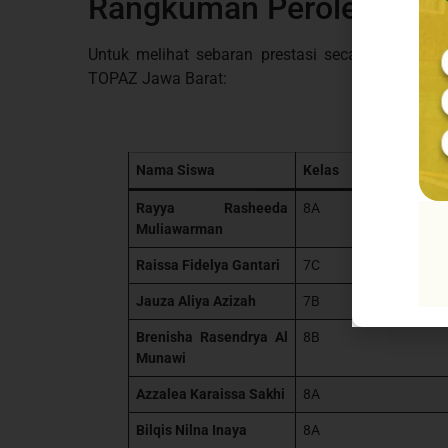
Rangkuman Perolehan M
Untuk melihat sebaran prestasi secara lebih rin
TOPAZ Jawa Barat:
Nama Siswa
Kelas
Rayya Rasheeda
8A
Muliawarman
Raissa Fidelya Gantari
7C
Jauza Aliya Azizah
7B
Brenisha Rasendrya Al
8B
Munawi
Azzalea Karaissa Sakhi
8A
Bilqis Nilna Inaya
8A