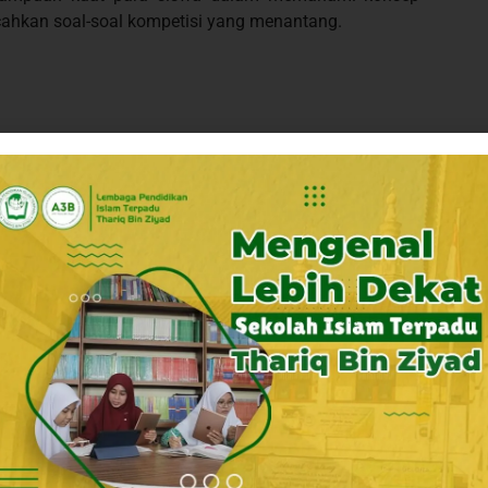
ahkan soal-soal kompetisi yang menantang.
PIT Thariq Bin Ziyad di bidang Bahasa Inggris. Raihan
ampuan siswa dalam menguasai bahasa internasional
las 8A) & Raissa Fidelya Gantari (Kelas 7C)
i (Kelas 8B), Azzalea Karaissa Sakhi (Kelas 8A), &
Lathifa Kirana (Kelas 8E), Azhaara Feizhya Ramadhani
Kelas 7F), & Farid Adskhan Alfath (Kelas 7E)