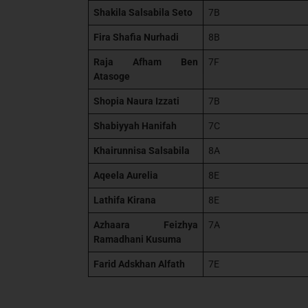
Shakila Salsabila Seto
7B
Fira Shafia Nurhadi
8B
Raja Afham Ben
7F
Atasoge
Shopia Naura Izzati
7B
Shabiyyah Hanifah
7C
Khairunnisa Salsabila
8A
Aqeela Aurelia
8E
Lathifa Kirana
8E
Azhaara Feizhya
7A
Ramadhani Kusuma
Farid Adskhan Alfath
7E