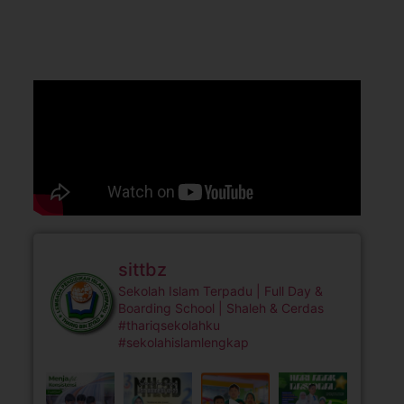
sittbz
Sekolah Islam Terpadu | Full Day &
Boarding School | Shaleh & Cerdas
#thariqsekolahku
#sekolahislamlengkap