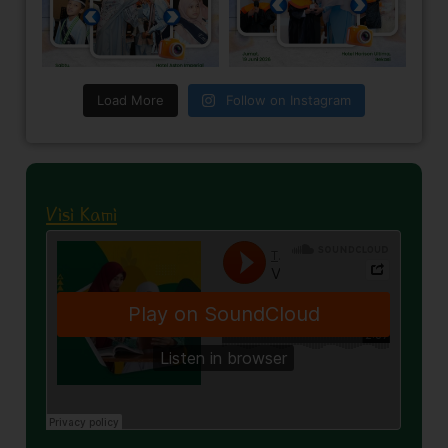
Load More
Follow on Instagram
Visi Kami