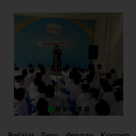
Belajar Seru dengan Konsep