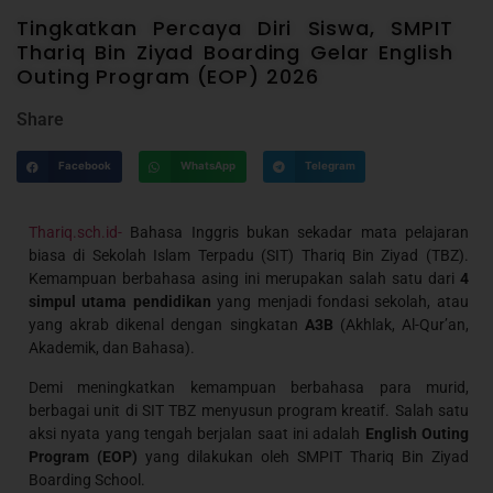
Tingkatkan Percaya Diri Siswa, SMPIT
Thariq Bin Ziyad Boarding Gelar English
Outing Program (EOP) 2026
Share
Facebook
WhatsApp
Telegram
Thariq.sch.id-
Bahasa Inggris bukan sekadar mata pelajaran
biasa di Sekolah Islam Terpadu (SIT) Thariq Bin Ziyad (TBZ).
Kemampuan berbahasa asing ini merupakan salah satu dari
4
simpul utama pendidikan
yang menjadi fondasi sekolah, atau
yang akrab dikenal dengan singkatan
A3B
(Akhlak, Al-Qur’an,
Akademik, dan Bahasa).
Demi meningkatkan kemampuan berbahasa para murid,
berbagai unit di SIT TBZ menyusun program kreatif. Salah satu
aksi nyata yang tengah berjalan saat ini adalah
English Outing
Program (EOP)
yang dilakukan oleh SMPIT Thariq Bin Ziyad
Boarding School.