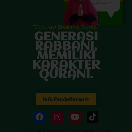
"Generasi Shaleh & Cerdas"
GENERASI
RABBANI,
MEMILIKI
KARAKTER
QURANI.
Info Pendaftaran
© 2026. All Rights Reserved by Thariq Bin Ziyad