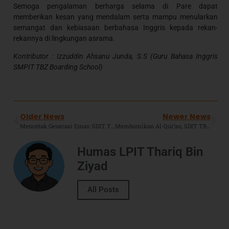
Semoga pengalaman berharga selama di Pare dapat
memberikan kesan yang mendalam serta mampu menularkan
semangat dan kebiasaan berbahasa Inggris kepada rekan-
rekannya di lingkungan asrama.
Kontributor : Izzuddin Ahsanu Junda, S.S (Guru Bahasa Inggris
SMPIT TBZ Boarding School)
Older News
Newer News
Mencetak Generasi Emas: SDIT TBZ Jatimulya Sukses Wisuda Al-Qur’an 280 Murid, 19 Diantaranya Menerima Beasiswa.
Membumikan Al-Qur’an, SDIT TBZ Pondok Hijau Permai Wisuda 220 Murid di Islamic Center Bekasi
Humas LPIT Thariq Bin
Ziyad
All Posts