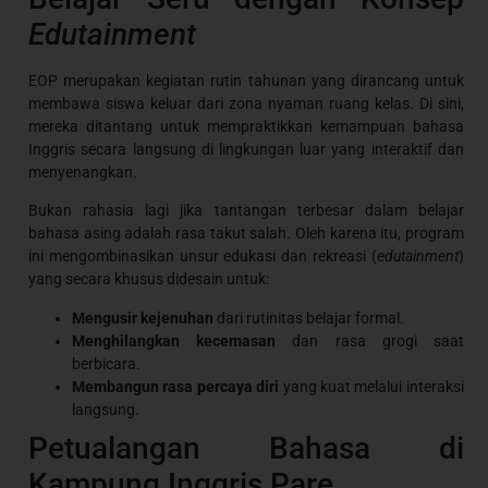
Edutainment
EOP merupakan kegiatan rutin tahunan yang dirancang untuk
membawa siswa keluar dari zona nyaman ruang kelas. Di sini,
mereka ditantang untuk mempraktikkan kemampuan bahasa
Inggris secara langsung di lingkungan luar yang interaktif dan
menyenangkan.
Bukan rahasia lagi jika tantangan terbesar dalam belajar
bahasa asing adalah rasa takut salah. Oleh karena itu, program
ini mengombinasikan unsur edukasi dan rekreasi (
edutainment
)
yang secara khusus didesain untuk:
Mengusir kejenuhan
dari rutinitas belajar formal.
Menghilangkan kecemasan
dan rasa grogi saat
berbicara.
Membangun rasa percaya diri
yang kuat melalui interaksi
langsung.
Petualangan Bahasa di
Kampung Inggris Pare