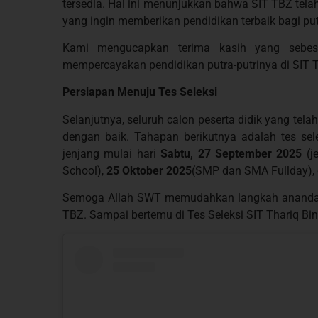
tersedia. Hal ini menunjukkan bahwa SIT TBZ telah
yang ingin memberikan pendidikan terbaik bagi put
Kami mengucapkan terima kasih yang sebes
mempercayakan pendidikan putra-putrinya di SIT 
Persiapan Menuju Tes Seleksi
Selanjutnya, seluruh calon peserta didik yang tel
dengan baik. Tahapan berikutnya adalah tes se
jenjang mulai hari
Sabtu, 27 September 2025
(j
School),
25 Oktober 2025
(SMP dan SMA Fullday),
Semoga Allah SWT memudahkan langkah ananda s
TBZ. Sampai bertemu di Tes Seleksi SIT Thariq Bin