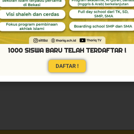
eply
1000 SISWA BARU TELAH TERDAFTAR !
ill not be published.
Required fields are marked
*
DAFTAR !