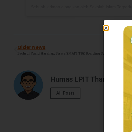
Older News
Humas LPIT Thariq Bin Z
All Posts