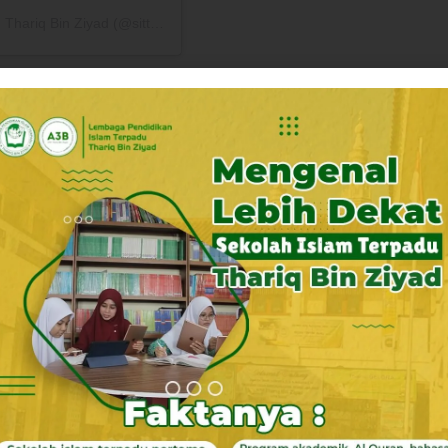
Sebuah kiriman dibagikan oleh Sekolah Islam Terpadu Thariq Bin Ziyad (@sittbz)
Newer News
Bachrul Yazid Harahap, Siswa SMAIT TBZ Boarding School Raih Juara 2 di Olimpiade Madrasah Indonesia (OMI) Tingkat Kabupaten Bekasi
Di Balik Pengakuan Negara Palestina: Runtuhnya Narasi Bela Diri dan Terungkapnya Tujuan Ekspansi Israel
iyad