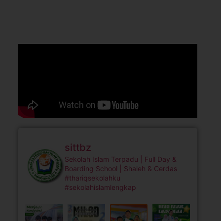
sittbz
Sekolah Islam Terpadu | Full Day &
Boarding School | Shaleh & Cerdas
#thariqsekolahku
#sekolahislamlengkap