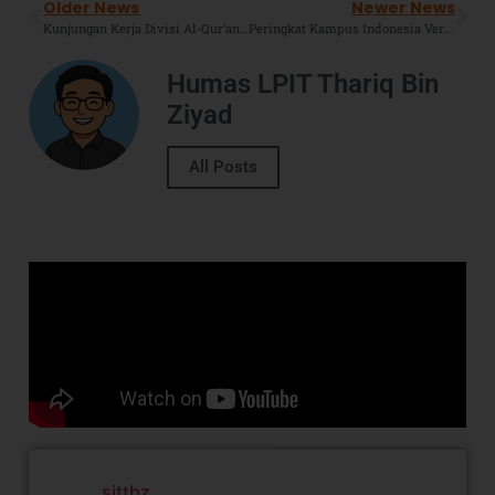
Older News
Newer News
Kunjungan Kerja Divisi Al-Qur’an LPIT TBZ Ke Lembaga Pendidikan Al-Qur’an Di Jawa Tengah.
Peringkat Kampus Indonesia Versi THE WUR 2024, Yuk Cek Infonya !
Humas LPIT Thariq Bin
Ziyad
All Posts
sittbz