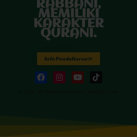
RABBANI,
MEMILIKI
KARAKTER
QURANI.
Info Pendaftaran
© 2026. All Rights Reserved by Thariq Bin Ziyad