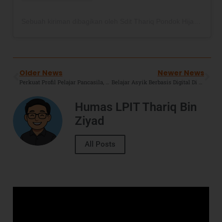
Sebuah kiriman dibagikan oleh Sdit Thariq Pondok Hijau (@sdittbzphp)
Older News
Newer News
Perkuat Profil Pelajar Pancasila, TKIT TBZ Mengadakan Gelar Budaya.
Belajar Asyik Berbasis Digital Di SMPIT TBZ, Mau Coba ?
Humas LPIT Thariq Bin
Ziyad
All Posts