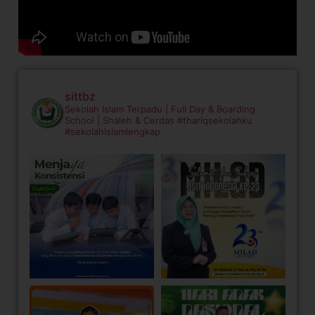
sittbz
Sekolah Islam Terpadu | Full Day & Boarding
School | Shaleh & Cerdas
#thariqsekolahku
#sekolahislamlengkap