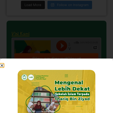
Load More
Follow on Instagram
Visi Kami
Akhlaq Terpuji
Pribadi Mulya