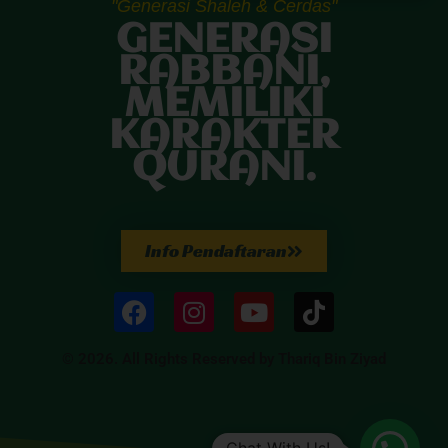
"Generasi Shaleh & Cerdas"
GENERASI
RABBANI,
MEMILIKI
KARAKTER
QURANI.
Info Pendaftaran
© 2026. All Rights Reserved by Thariq Bin Ziyad