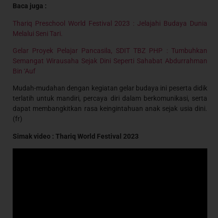
Baca juga :
Thariq Preschool World Festival 2023 : Jelajahi Budaya Dunia
Melalui Seni Tari.
Gelar Proyek Pelajar Pancasila, SDIT TBZ PHP : Tumbuhkan
Semangat Wirausaha Sejak Dini Seperti Sahabat Abdurrahman
Bin ‘Auf
Mudah-mudahan dengan kegiatan gelar budaya ini peserta didik
terlatih untuk mandiri, percaya diri dalam berkomunikasi, serta
dapat membangkitkan rasa keingintahuan anak sejak usia dini.
(fr)
Simak video : Thariq World Festival 2023