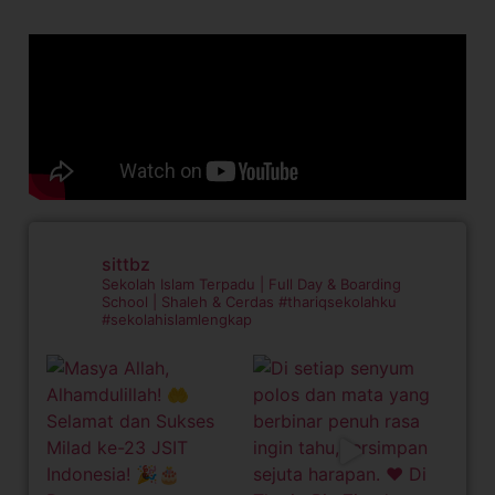
sittbz
Sekolah Islam Terpadu | Full Day & Boarding
School | Shaleh & Cerdas
#thariqsekolahku
#sekolahislamlengkap