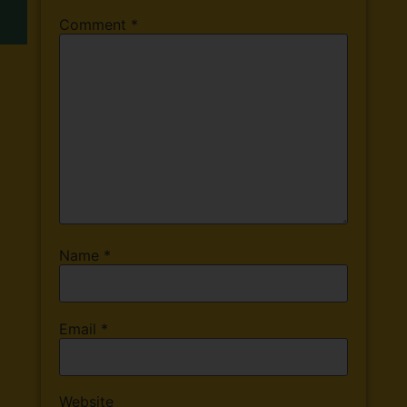
Comment
*
Name
*
Email
*
Website