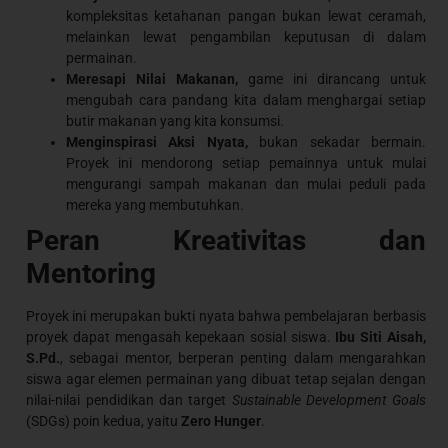
kompleksitas ketahanan pangan bukan lewat ceramah,
melainkan lewat pengambilan keputusan di dalam
permainan.
Meresapi Nilai Makanan,
game ini dirancang untuk
mengubah cara pandang kita dalam menghargai setiap
butir makanan yang kita konsumsi.
Menginspirasi Aksi Nyata,
bukan sekadar bermain.
Proyek ini mendorong setiap pemainnya untuk mulai
mengurangi sampah makanan dan mulai peduli pada
mereka yang membutuhkan.
Peran Kreativitas dan
Mentoring
Proyek ini merupakan bukti nyata bahwa pembelajaran berbasis
proyek dapat mengasah kepekaan sosial siswa.
Ibu Siti Aisah,
S.Pd.
, sebagai mentor, berperan penting dalam mengarahkan
siswa agar elemen permainan yang dibuat tetap sejalan dengan
nilai-nilai pendidikan dan target
Sustainable Development Goals
(SDGs) poin kedua, yaitu
Zero Hunger
.