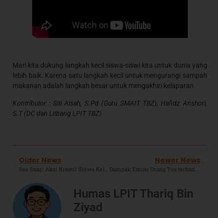
Mari kita dukung langkah kecil siswa-siswi kita untuk dunia yang
lebih baik. Karena satu langkah kecil untuk mengurangi sampah
makanan adalah langkah besar untuk mengakhiri kelaparan.
Kontributor : Siti Aisah, S.Pd (Guru SMAIT TBZ), Hafidz Anshori,
S.T (DC dan Litbang LPIT TBZ)
Older News
Newer News
Sea Snap: Aksi Kreatif Siswa Kelas 10 Menjawab Tantangan Polusi Plastik di Lautan
Dampak Emosi Orang Tua terhadap Psikologi Anak: Sorotan Seminar Parenting SDIT TBZ Jatimulya
Humas LPIT Thariq Bin
Ziyad