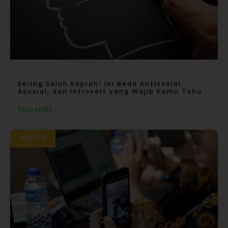
Sering Salah Kaprah! Ini Beda Antisosial,
Asosial, dan Introvert yang Wajib Kamu Tahu
READ MORE »
ASEAN