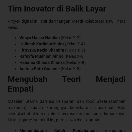
Tim Inovator di Balik Layar
Proyek digital ini lahir dari tangan kreatif kolaborasi siswi lintas
kelas:
Virsya Hasna Nabilah
(Kelas X-2)
Halimah Kariim Azhaira
(Kelas X-4)
Fittryzka Kezia Shamira
(Kelas X-6)
Rafeyfa Mudhiah Aihiro
(Kelas X-6)
Hanania Ghaida Khanza
(Kelas X-8)
Andrea Putri Queenie
(Kelas X-8)
Mengubah Teori Menjadi
Empati
Masalah utama dari isu kelaparan dan
food waste
(sampah
makanan) adalah kurangnya keterikatan emosional. Kita
seringkali abai karena tidak merasakan langsung dampaknya.
Melalui game interaktif ini, para siswa diajak untuk:
Menjembatani Celah Pemahaman,
memahami