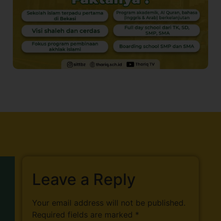
Leave a Reply
Your email address will not be published.
Required fields are marked
*