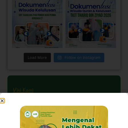
Load More
Follow on Instagram
Visi Kami