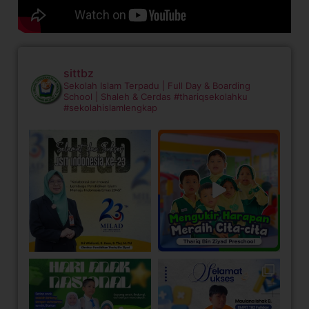
sittbz
Sekolah Islam Terpadu | Full Day & Boarding
School | Shaleh & Cerdas
#thariqsekolahku
#sekolahislamlengkap