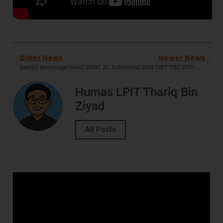
Older News
Newer News
Sambil Menunggu Hasil SNBT 2024, Yuk Cek Info Pendaftaran Seleksi Mandiri Universitas Airlangga!
Exhibition 2024 SDIT TBZ PHP : Menuju Generasi Sholeh Dan Cerdas Yang Cinta Agama Dan Tanah Air Serta Berjiwa Pancasila.
Humas LPIT Thariq Bin
Ziyad
All Posts