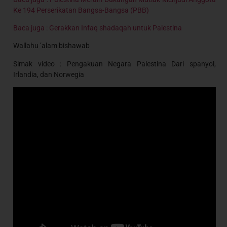
Ke 194 Perserikatan Bangsa-Bangsa (PBB)
Baca juga : Gerakkan Infaq shadaqah untuk Palestina
Wallahu ’alam bishawab
Simak video : Pengakuan Negara Palestina Dari spanyol,
Irlandia, dan Norwegia