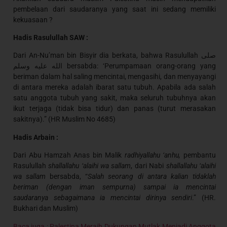
pembelaan dari saudaranya yang saat ini sedang memiliki
kekuasaan ?
Hadis Rasulullah SAW :
Dari An-Nu’man bin Bisyir dia berkata, bahwa Rasulullah صلى
الله عليه وسلم bersabda: ‘Perumpamaan orang-orang yang
beriman dalam hal saling mencintai, mengasihi, dan menyayangi
di antara mereka adalah ibarat satu tubuh. Apabila ada salah
satu anggota tubuh yang sakit, maka seluruh tubuhnya akan
ikut terjaga (tidak bisa tidur) dan panas (turut merasakan
sakitnya).” (HR Muslim No 4685)
Hadis Arbain :
Dari Abu Hamzah Anas bin Malik
radhiyallahu ‘anhu,
pembantu
Rasulullah
shallallahu ‘alaihi wa sallam
, dari Nabi
shallallahu ‘alaihi
wa sallam
bersabda, “
Salah seorang di antara kalian tidaklah
beriman (dengan iman sempurna) sampai ia mencintai
saudaranya sebagaimana ia mencintai dirinya sendiri
.” (HR.
Bukhari dan Muslim)
Baca juga : Palestina Meraih Dukungan Mutlak Menjadi Anggota