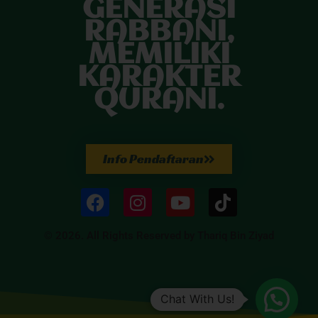
GENERASI
RABBANI,
MEMILIKI
KARAKTER
QURANI.
Info Pendaftaran
© 2026. All Rights Reserved by Thariq Bin Ziyad
Chat With Us!