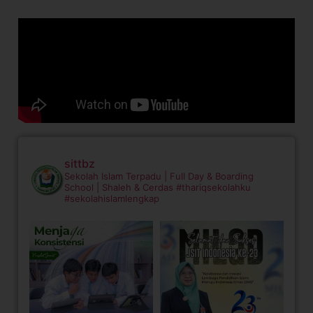
sittbz
Sekolah Islam Terpadu | Full Day & Boarding
School | Shaleh & Cerdas
#thariqsekolahku
#sekolahislamlengkap