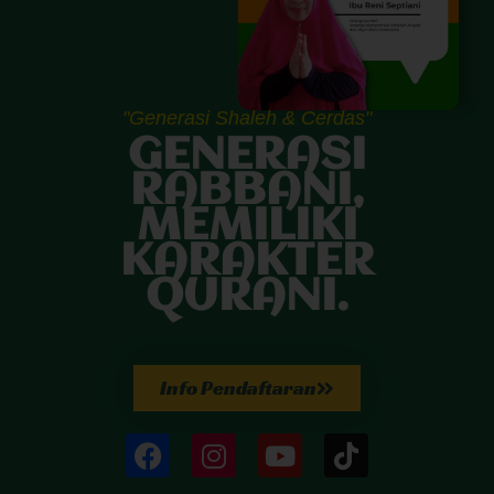
"Generasi Shaleh & Cerdas"
GENERASI
RABBANI,
MEMILIKI
KARAKTER
QURANI.
Info Pendaftaran