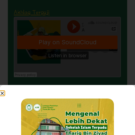
Akhlaq Terpuji
Pribadi Mulya