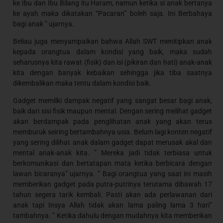
ke Ibu dan Ibu Bilang itu Haram, namun ketika si anak bertanya
ke ayah maka dikatakan “Pacaran” boleh saja. Ini Berbahaya
bagi anak ” ujarnya.
Beliau juga menyampaikan bahwa Allah SWT menitipkan anak
kepada orangtua dalam kondisi yang baik, maka sudah
seharusnya kita rawat (fisik) dan isi (pikiran dan hati) anak-anak
kita dengan banyak kebaikan sehingga jika tiba saatnya
dikembalikan maka tentu dalam kondisi baik.
Gadget memilki dampak negatif yang sangat besar bagi anak,
baik dari sisi fisik maupun mental. Dengan sering melihat gadget
akan berdampak pada penglihatan anak yang akan terus
memburuk seiring bertambahnya usia. Belum lagi konten negatif
yang sering dilihat anak dalam gadget dapat merusak akal dan
mental anak-anak kita. ” Mereka jadi tidak terbiasa untuk
berkomunikasi dan bertatapan mata ketika berbicara dengan
lawan bicaranya” ujarnya. ” Bagi orangtua yang saat ini masih
memberikan gadget pada putra-putrinya terutama dibawah 17
tahun segera tarik kembali. Pasti akan ada perlawanan dari
anak tapi Insya Allah tidak akan lama paling lama 3 hari”
tambahnya. ” Ketika dahulu dengan mudahnya kita memberikan