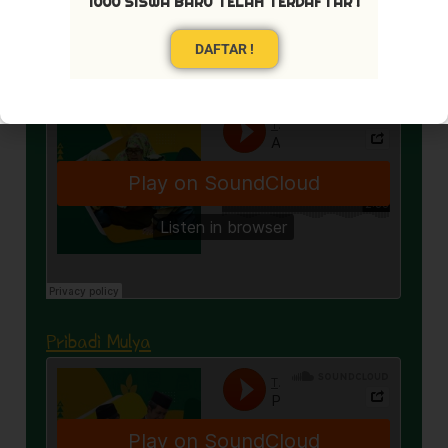
1000 SISWA BARU TELAH TERDAFTAR !
DAFTAR !
Akhlaq Terpuji
Pribadi Mulya