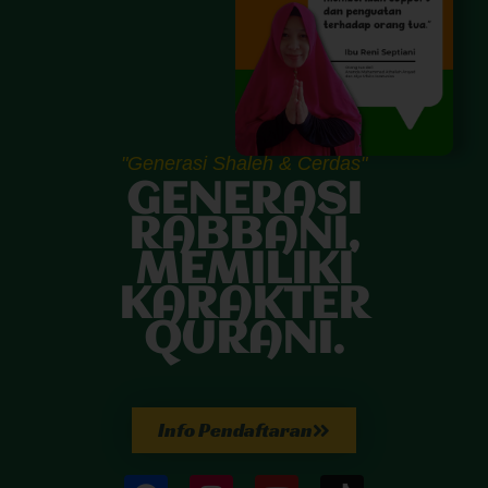
"Generasi Shaleh & Cerdas"
GENERASI
RABBANI,
MEMILIKI
KARAKTER
QURANI.
Info Pendaftaran