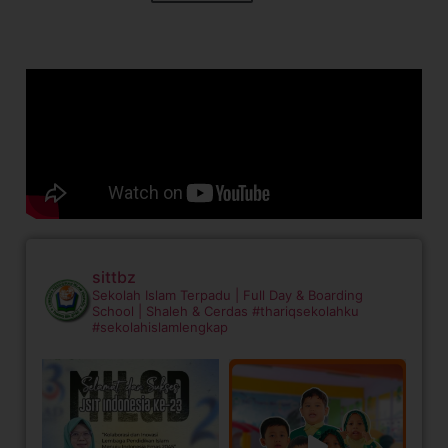
sittbz
Sekolah Islam Terpadu | Full Day & Boarding
School | Shaleh & Cerdas
#thariqsekolahku
#sekolahislamlengkap