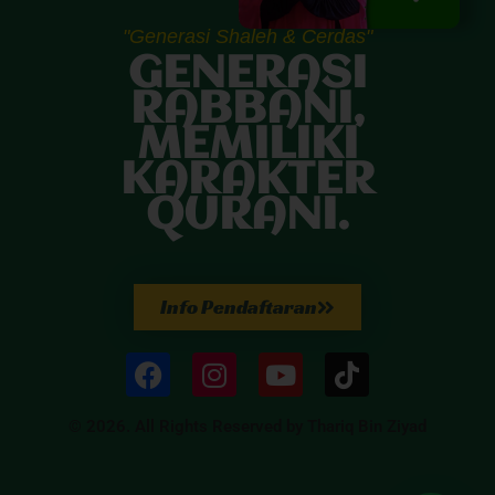
"Generasi Shaleh & Cerdas"
GENERASI
RABBANI,
MEMILIKI
KARAKTER
QURANI.
Info Pendaftaran
© 2026. All Rights Reserved by Thariq Bin Ziyad