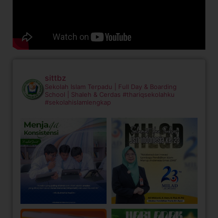
sittbz
Sekolah Islam Terpadu | Full Day & Boarding
School | Shaleh & Cerdas
#thariqsekolahku
#sekolahislamlengkap