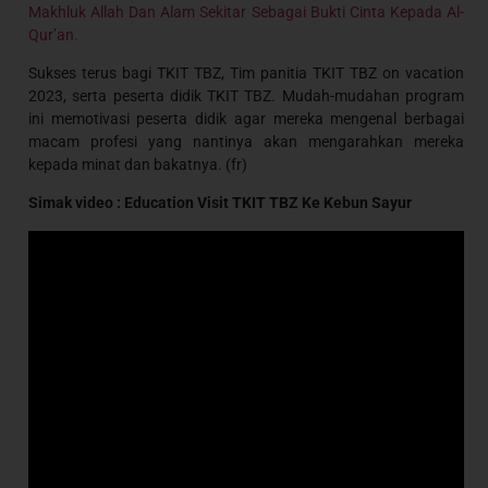
Makhluk Allah Dan Alam Sekitar Sebagai Bukti Cinta Kepada Al-
Qur’an.
Sukses terus bagi TKIT TBZ, Tim panitia TKIT TBZ on vacation
2023, serta peserta didik TKIT TBZ. Mudah-mudahan program
ini memotivasi peserta didik agar mereka mengenal berbagai
macam profesi yang nantinya akan mengarahkan mereka
kepada minat dan bakatnya. (fr)
Simak video : Education Visit TKIT TBZ Ke Kebun Sayur