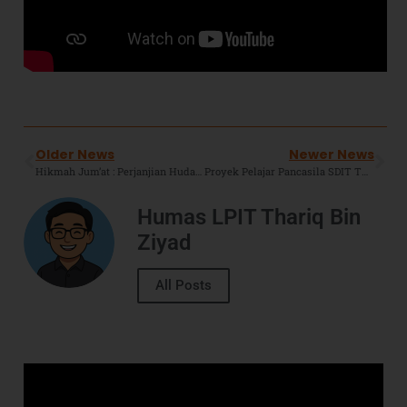
Older News
Newer News
Hikmah Jum’at : Perjanjian Hudaibiyah, Bukti Umat Muslim Cinta Damai Dan Taat Perjanjian.
Proyek Pelajar Pancasila SDIT TBZ PHP : Kelola Sampah Organik, Daur Ulang Sampah Plastik, Untuk Bumi Yang Lebih Baik.
Humas LPIT Thariq Bin
Ziyad
All Posts