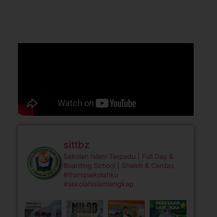
sittbz
Sekolah Islam Terpadu | Full Day &
Boarding School | Shaleh & Cerdas
#thariqsekolahku
#sekolahislamlengkap