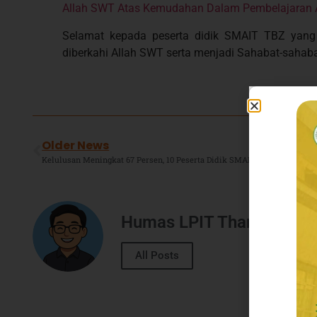
Allah SWT Atas Kemudahan Dalam Pembelajaran A
Selamat kepada peserta didik SMAIT TBZ yang 
diberkahi Allah SWT serta menjadi Sahabat-sahabat 
Older News
Humas LPIT Thariq Bin Z
All Posts