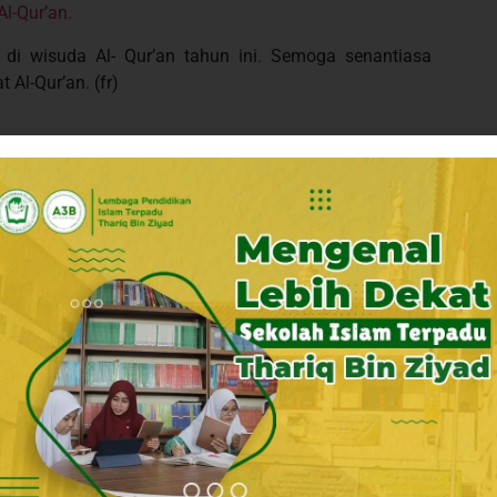
l-Qur’an.
di wisuda Al- Qur’an tahun ini. Semoga senantiasa
Al-Qur’an. (fr)
Newer News
Kelulusan Meningkat 67 Persen, 10 Peserta Didik SMAIT TBZ Lulus SNBP 2023.
SDIT TBZ Jatimulya Sukses Raih Juara 1 Lomba MHQ 2023 LPIT Thariq Bin Ziyad.
iyad