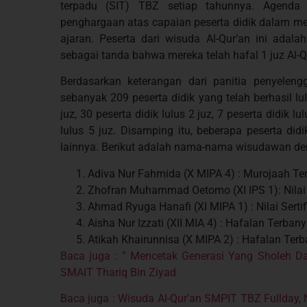
terpadu (SIT) TBZ setiap tahunnya. Agenda 
penghargaan atas capaian peserta didik dalam me
ajaran. Peserta dari wisuda Al-Qur’an ini adalah 
sebagai tanda bahwa mereka telah hafal 1 juz Al-Q
Berdasarkan keterangan dari panitia penyeleng
sebanyak 209 peserta didik yang telah berhasil lul
juz, 30 peserta didik lulus 2 juz, 7 peserta didik lu
lulus 5 juz. Disamping itu, beberapa peserta did
lainnya. Berikut adalah nama-nama wisudawan deng
Adiva Nur Fahmida (X MIPA 4) : Murojaah Te
Zhofran Muhammad Oetomo (XI IPS 1): Nilai Se
Ahmad Ryuga Hanafi (XI MIPA 1) : Nilai Sertif
Aisha Nur Izzati (XII MIA 4) : Hafalan Terban
Atikah Khairunnisa (X MIPA 2) : Hafalan Terb
Baca juga : ” Mencetak Generasi Yang Sholeh Da
SMAIT Thariq Bin Ziyad
Baca juga : Wisuda Al-Qur’an SMPIT TBZ Fullday, 