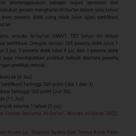
ini diselenggarakan sebagai wujud apresiasi dan
lakukan proses menghafal Al-Qur’an dalam satu tahun
para peserta didik yang telah lulus ujian sertifikasi
ur’an.
gara, wisuda Al-Qur’an SMAIT TBZ tahun ini diikuti
us sertifikasi. Dengan rincian 168 peserta didik lulus 1
lus 3 juz, 3 peserta didik lulus 4 juz, dan 1 peserta didik
ik juga mendapatkan predikat terbaik diantara peserta
an predikat terbaik :
rbanyak (4 Juz)
rtifikasi Tertinggi 500 point (Juz 1 dan 3)
ikasi Tertinggi 500 point (Juz 30)
yak (11 Juz)
anyak selama 1 tahun (5 juz)
n Cerdas Bersama Al-Qur’an”, Wisuda Al-Qur’an 2022,
Nur Kosim Lc : Ekspresi Syukur Dan Terima Kasih Pada