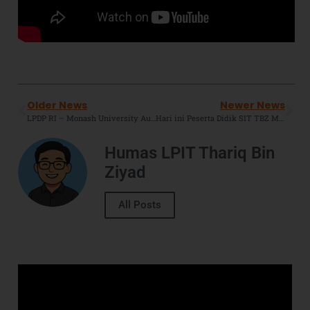
Older News
Newer News
LPDP RI – Monash University Australia Mengadakan Beasiswa Microcredential Guru Paud, SD, dan SMP. Sahabat Thariq Mau Ikut ?
Hari ini Peserta Didik SIT TBZ Mengikuti Ujian Kelulusan Di Berbagai Jenjang, Semoga Allah Mudahkan.
Humas LPIT Thariq Bin
Ziyad
All Posts