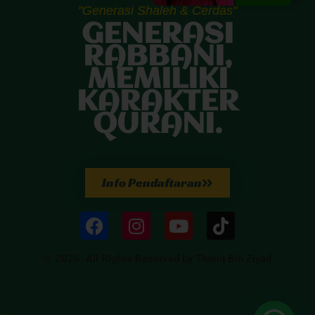
"Generasi Shaleh & Cerdas"
GENERASI
RABBANI,
MEMILIKI
KARAKTER
QURANI.
Info Pendaftaran
© 2026. All Rights Reserved by Thariq Bin Ziyad