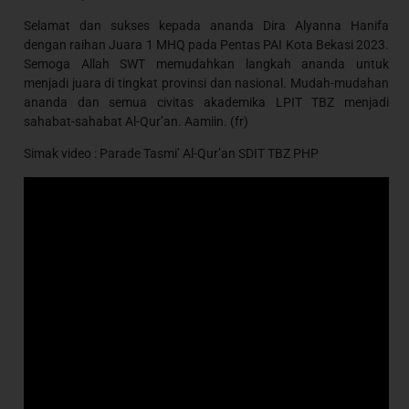
Selamat dan sukses kepada ananda Dira Alyanna Hanifa
dengan raihan Juara 1 MHQ pada Pentas PAI Kota Bekasi 2023.
Semoga Allah SWT memudahkan langkah ananda untuk
menjadi juara di tingkat provinsi dan nasional. Mudah-mudahan
ananda dan semua civitas akademika LPIT TBZ menjadi
sahabat-sahabat Al-Qur’an. Aamiin. (fr)
Simak video : Parade Tasmi’ Al-Qur’an SDIT TBZ PHP