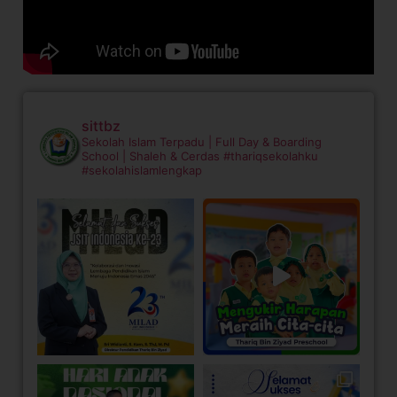
sittbz
Sekolah Islam Terpadu | Full Day & Boarding
School | Shaleh & Cerdas
#thariqsekolahku
#sekolahislamlengkap