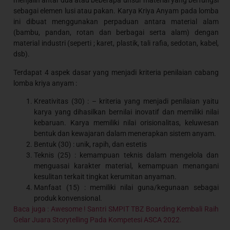
menjalin antar dua atau beberapa unsur material yang berfungsi
sebagai elemen lusi atau pakan. Karya Kriya Anyam pada lomba
ini dibuat menggunakan perpaduan antara material alam
(bambu, pandan, rotan dan berbagai serta alam) dengan
material industri (seperti ; karet, plastik, tali rafia, sedotan, kabel,
dsb).
Terdapat 4 aspek dasar yang menjadi kriteria penilaian cabang
lomba kriya anyam :
Kreativitas (30) : – kriteria yang menjadi penilaian yaitu
karya yang dihasilkan bernilai inovatif dan memiliki nilai
kebaruan. Karya memiliki nilai orisionalitas, keluwesan
bentuk dan kewajaran dalam menerapkan sistem anyam.
Bentuk (30) : unik, rapih, dan estetis
Teknis (25) : kemampuan teknis dalam mengelola dan
menguasai karakter material, kemampuan menangani
kesulitan terkait tingkat kerumitan anyaman.
Manfaat (15) : memiliki nilai guna/kegunaan sebagai
produk konvensional.
Baca juga : Awesome ! Santri SMPIT TBZ Boarding Kembali Raih
Gelar Juara Storytelling Pada Kompetesi ASCA 2022.