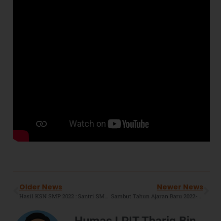
Older News
Newer News
Hasil KSN SMP 2022 : Santri SMPIT TBZ Boarding Menjadi Satu-Satunya Wakil Kabupaten Bekasi pada KSN Tingkat Nasional.
Sambut Tahun Ajaran Baru 2022-2023, Seluruh Unit SIT TBZ Melaksanakan MPLS Bagi Peserta Didiknya.
Humas LPIT Thariq Bin