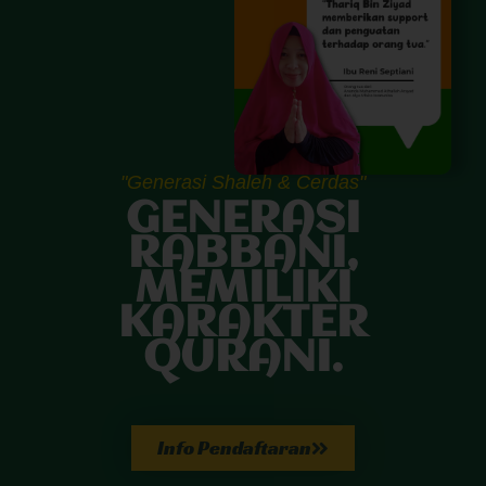
"Generasi Shaleh & Cerdas"
GENERASI
RABBANI,
MEMILIKI
KARAKTER
QURANI.
Info Pendaftaran