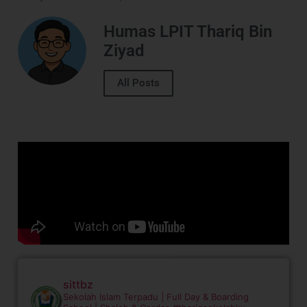
Humas LPIT Thariq Bin
Ziyad
All Posts
sittbz
Sekolah Islam Terpadu | Full Day & Boarding