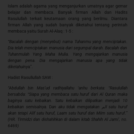
Islam adalah agama yang menganjurkan umatnya agar gemar
belajar dan membaca. Banyak firman Allah dan Hadits
Rasulullah terkait keutamaan orang yang berilmu. Diantara
firman Allah yang sudah banyak diketahui tentang perintah
membaca yaitu Surah Al-Alaq : 1-5 :
“Bacalah dengan (menyebut) nama Tuhanmu yang menciptakan
.
Dia telah menciptakan manusia dari segumpal darah
.
Bacalah dan
Tuhanmulah Yang Maha Mulia. Yang mengajarkan manusia
dengan pena. Dia mengajarkan manusia apa yang tidak
diketahuiny
a”.
Hadist Rasullullah SAW :
“Abdullah bin Mas’ud radhiyallahu ‘anhu berkata: “Rasulullah
bersabda: “Siapa yang membaca satu huruf dari Al Quran maka
baginya satu kebaikan
.
S
atu kebaikan dilipatkan menjadi 10
kebaikan semisalnya.
D
an aku tidak mengatakan الم satu huruf
akan tetapi Alif satu huruf, Laam satu huruf dan Miim satu huruf.”
(HR. Tirmidzi dan dishahihkan di dalam kitab Shahih Al Jami’, no.
6469)