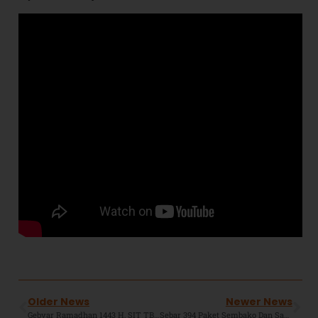
Older News
Newer News
Gebyar Ramadhan 1443 H, SIT TBZ Mengadakan Lomba MHQ Bagi Siswanya Dari Tingkat SD Hingga SMA.
Sebar 394 Paket Sembako Dan Santunan Yatim, Forlas SMPIT TBZ Fullday Berbagi Berkah Ramadhan 1443 H.