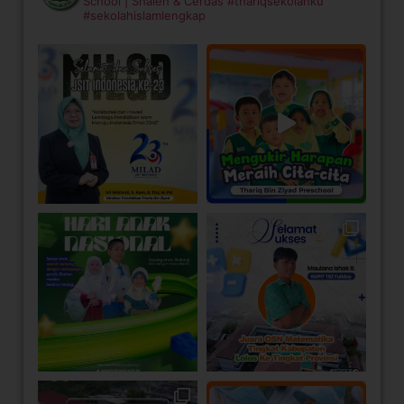
School | Shaleh & Cerdas
#thariqsekolahku
#sekolahislamlengkap