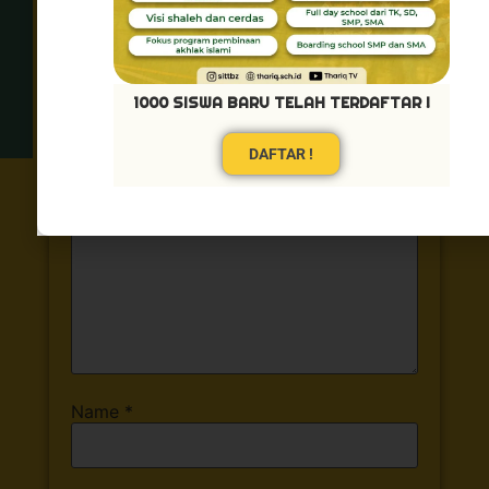
Leave a Reply
Your email address will not be published.
Required fields are marked
*
1000 SISWA BARU TELAH TERDAFTAR !
Comment
*
DAFTAR !
Name
*