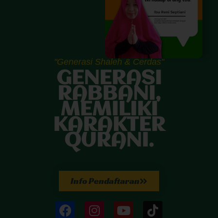
"Generasi Shaleh & Cerdas"
GENERASI
RABBANI,
MEMILIKI
KARAKTER
QURANI.
Info Pendaftaran