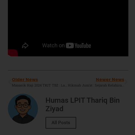
Older News
Newer News
Manasik Haji 2024 TKIT TBZ : Latih Kemandirian Dan Kenalkan Anak Dengan Ibadah Haji Sejak Usia Dini.
Hikmah Jum’at : Sejarah Kelahiran dan Refleksi Cinta Ummat Muslim Kepada Rasulullah saw
Humas LPIT Thariq Bin
Ziyad
All Posts