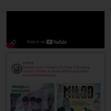
sittbz
Sekolah Islam Terpadu | Full Day & Boarding
School | Shaleh & Cerdas
#thariqsekolahku
#sekolahislamlengkap