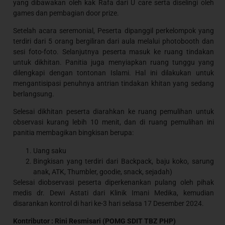
yang dibawakan oleh kak Rafa dari U care serta diselingi oleh
games dan pembagian door prize.
Setelah acara seremonial, Peserta dipanggil perkelompok yang
terdiri dari 5 orang bergiliran dari aula melalui photobooth dan
sesi foto-foto. Selanjutnya peserta masuk ke ruang tindakan
untuk dikhitan. Panitia juga menyiapkan ruang tunggu yang
dilengkapi dengan tontonan Islami. Hal ini dilakukan untuk
mengantisipasi penuhnya antrian tindakan khitan yang sedang
berlangsung.
Selesai dikhitan peserta diarahkan ke ruang pemulihan untuk
observasi kurang lebih 10 menit, dan di ruang pemulihan ini
panitia membagikan bingkisan berupa:
Uang saku
Bingkisan yang terdiri dari Backpack, baju koko, sarung
anak, ATK, Thumbler, goodie, snack, sejadah)
Selesai diobservasi peserta diperkenankan pulang oleh pihak
medis dr. Dewi Astati dari Klinik Imani Medika, kemudian
disarankan kontrol di hari ke-3 hari selasa 17 Desember 2024.
Kontributor : Rini Resmisari (POMG SDIT TBZ PHP)