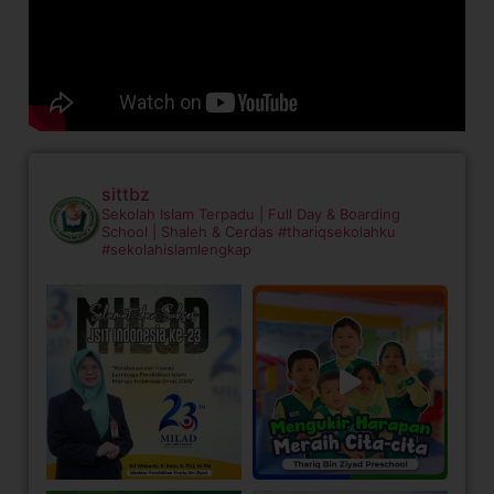
sittbz
Sekolah Islam Terpadu | Full Day & Boarding
School | Shaleh & Cerdas
#thariqsekolahku
#sekolahislamlengkap