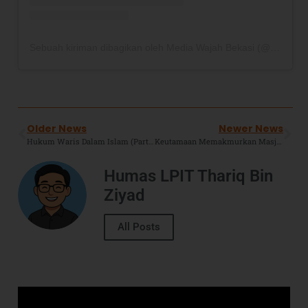
Sebuah kiriman dibagikan oleh Media Wajah Bekasi (@wajahbekasicom)
Older News
Newer News
Hukum Waris Dalam Islam (Part 4) : Hak Waris Kakek dan Nenek
Keutamaan Memakmurkan Masjid (Bagian 1)
Humas LPIT Thariq Bin
Ziyad
All Posts