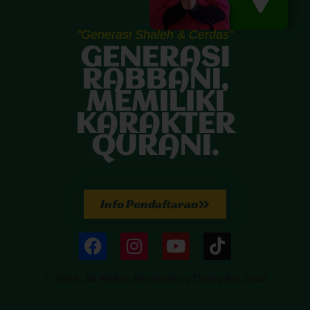
"Generasi Shaleh & Cerdas"
GENERASI
RABBANI,
MEMILIKI
KARAKTER
QURANI.
Info Pendaftaran
© 2026. All Rights Reserved by Thariq Bin Ziyad