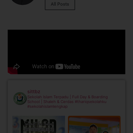
All Posts
sittbz
Sekolah Islam Terpadu | Full Day & Boarding
School | Shaleh & Cerdas
#thariqsekolahku
#sekolahislamlengkap