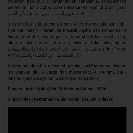
erbuatan baik pun dilipatgandakan pahalanya, sebagaimana
penafsiran Ibnu Abbas saat menafsirkan ayat di atas: فجعل
الذنب فيهن أعظم والعمل الصالح والأجر أعظم .
3. Isra Mi’raj, yaitu peristiwa saat Allah memperjalankan nabi-
Nya dari masjidil haram ke masjidil Aqsha dan kemudian ke
Sidratil Muntaha dengan pesan utama shalat lima waktu yang
akan menjaga umat ini dari perilaku-perilaku menyimpang
(فخلف من بعدهم خلف أضاعوا الصلاة واتبعواالشهوات ) dan firman
Allah (إن الصلاة تنهى عن الفحشاء والمنكر )
4. Menghadirkan hati menyambut bulan suci Ramadhan dengan
menyiapkan diri, keluarga dan masyarakat.(Allahumma barik
lana fii rojaba wa sya’ban wa balligna Ramadhon)
Sumber : Artikel (Alm) Ust. M. Ma’mun Salman, M.Pd.I
Simak video : Keutamaan Bulan Rajab (Ust. Adi Hidayat)