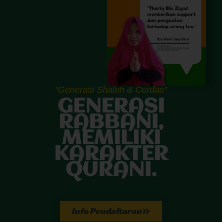
"Generasi Shaleh & Cerdas"
GENERASI
RABBANI,
MEMILIKI
KARAKTER
QURANI.
Info Pendaftaran