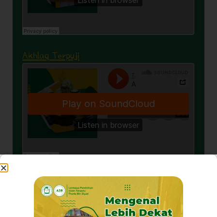
Akhlaq Terpuji
Pribadi Mulya