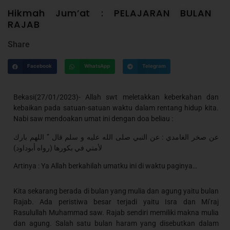
Hikmah Jum’at : PELAJARAN BULAN
RAJAB
Share
Facebook
WhatsApp
Telegram
Bekasi(27/01/2023)- Allah swt meletakkan keberkahan dan
kebaikan pada satuan-satuan waktu dalam rentang hidup kita.
Nabi saw mendoakan umat ini dengan doa beliau :
عن صخر الغامدي : عن النبي صلى الله عليه و سلم قال ” اللهم بارك
لأمتي في بكورها (رواه أبوداود)
Artinya : Ya Allah berkahilah umatku ini di waktu paginya…
Kita sekarang berada di bulan yang mulia dan agung yaitu bulan
Rajab. Ada peristiwa besar terjadi yaitu Isra dan Mi’raj
Rasulullah Muhammad saw. Rajab sendiri memiliki makna mulia
dan agung. Salah satu bulan haram yang disebutkan dalam