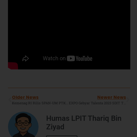
Older News
Newer News
Kemenag RI Rilis SPAN-UM PTKIN 2023, Berikut Syarat Dan Cara Daftarnya.
EXPO Gebyar Talenta 2023 SDIT TBZ Jatimulya : Setitik Bakti Untuk Negeri.
Humas LPIT Thariq Bin
Ziyad