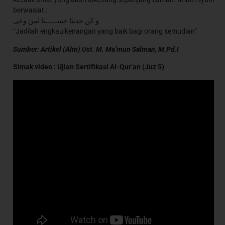
berwasiat :
و كن حديثا حســــــنا لمن وعى
“Jadilah engkau kenangan yang baik bagi orang kemudian”
Sumber: Artikel (Alm) Ust. M. Ma’mun Salman, M.Pd.I
Simak video : Ujian Sertifikasi Al-Qur’an (Juz 5)