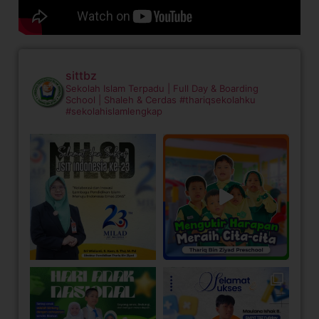
sittbz
Sekolah Islam Terpadu | Full Day & Boarding
School | Shaleh & Cerdas
#thariqsekolahku
#sekolahislamlengkap