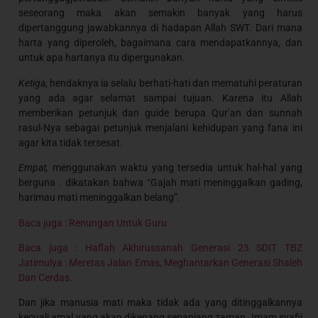
seseorang maka akan semakin banyak yang harus
dipertanggung jawabkannya di hadapan Allah SWT. Dari mana
harta yang diperoleh, bagaimana cara mendapatkannya, dan
untuk apa hartanya itu dipergunakan.
Ketiga
, hendaknya ia selalu berhati-hati dan mematuhi peraturan
yang ada agar selamat sampai tujuan. Karena itu Allah
memberikan petunjuk dan guide berupa Qur’an dan sunnah
rasul-Nya sebagai petunjuk menjalani kehidupan yang fana ini
agar kita tidak tersesat.
Empat,
menggunakan waktu yang tersedia untuk hal-hal yang
berguna . dikatakan bahwa “Gajah mati meninggalkan gading,
harimau mati meninggalkan belang”.
Baca juga : Renungan Untuk Guru
Baca juga : Haflah Akhirussanah Generasi 23 SDIT TBZ
Jatimulya : Meretas Jalan Emas, Meghantarkan Generasi Shaleh
Dan Cerdas.
Dan jika manusia mati maka tidak ada yang ditinggalkannya
kecuali amal yang akan dikenang sepanjang zaman. Imam syafii