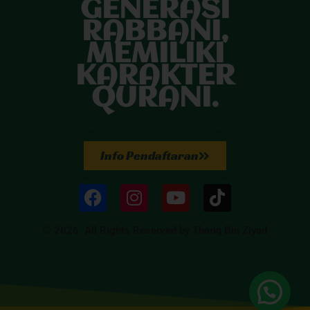
GENERASI
RABBANI,
MEMILIKI
KARAKTER
QURANI.
Info Pendaftaran
© 2026. All Rights Reserved by Thariq Bin Ziyad