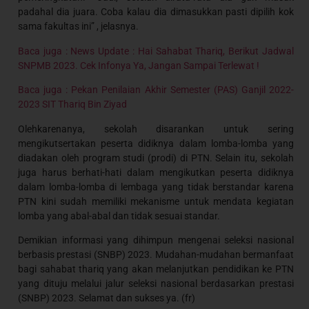
padahal dia juara. Coba kalau dia dimasukkan pasti dipilih kok
sama fakultas ini” , jelasnya.
Baca juga : News Update : Hai Sahabat Thariq, Berikut Jadwal
SNPMB 2023. Cek Infonya Ya, Jangan Sampai Terlewat !
Baca juga : Pekan Penilaian Akhir Semester (PAS) Ganjil 2022-
2023 SIT Thariq Bin Ziyad
Olehkarenanya, sekolah disarankan untuk sering
mengikutsertakan peserta didiknya dalam lomba-lomba yang
diadakan oleh program studi (prodi) di PTN. Selain itu, sekolah
juga harus berhati-hati dalam mengikutkan peserta didiknya
dalam lomba-lomba di lembaga yang tidak berstandar karena
PTN kini sudah memiliki mekanisme untuk mendata kegiatan
lomba yang abal-abal dan tidak sesuai standar.
Demikian informasi yang dihimpun mengenai seleksi nasional
berbasis prestasi (SNBP) 2023. Mudahan-mudahan bermanfaat
bagi sahabat thariq yang akan melanjutkan pendidikan ke PTN
yang dituju melalui jalur seleksi nasional berdasarkan prestasi
(SNBP) 2023. Selamat dan sukses ya. (fr)