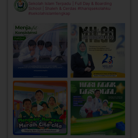
Sekolah Islam Terpadu | Full Day & Boarding
School | Shaleh & Cerdas
#thariqsekolahku
#sekolahislamlengkap