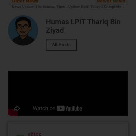
Older News
Newer News
News Update : Hai Sahabat Thariq, Berikut Jadwal SNPMB 2023. Cek Infonya Ya, Jangan Sampai Terlewat !
Update Hasil Tahap 2 Olimpiade Matematika (Optika) 22 UIN Syarif Hidayatullah : Wakil SMPIT TBZ Boarding Lolos Ke Babak Semifinal.
Humas LPIT Thariq Bin
Ziyad
All Posts
sittbz