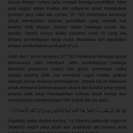
Sesuai dengan visinya yaitu
menjadi lembaga pendidikan Islam
yang unggul dalam kualitas dan pelayanan untuk mewujudkan
generasi yang saleh dan cerda
s, SIT TBZ senantiasa berupaya
untuk memberikan layanan pendidikan yang menjadi hak
peserta didik dengan optimal dalam berbagai situasi dan
kondisi. Seperti halnya ketika pandemi covid 19 yang lalu
dimana pembelajaran tatap muka ditiadakan dan digantikan
dengan pembelajaran jarak jauh (PJJ).
Lebih dari 1 tahun lamanya, SIT TBZ melakukan berbagai upaya
diantaranya yaitu membuat video pembelajaran (sebagai
alternatif penjelasan materi oleh guru), pertemuan online
dengan peserta didik, dan membuat tugas melalui aplikasi
sebagai bahan evaluasi pembelajaran. Semua hal ini dilakukan
untuk menjamin bahwa apapun situasi dan kondisi yang terjadi,
peserta didik tetap mendapatkan haknya untuk belajar dan
mendapatkan pendampingan oleh bapak dan ibu guru.
وَاِذْ قَالَ اِبْرٰهِيْمُ رَبِّ اجْعَلْ هٰذَا الْبَلَدَ اٰمِنًا وَّاجْنُبْنِيْ وَبَنِيَّ اَنْ نَّعْبُدَ الْاَصْنَامَۗ
(Ingatlah), ketika Ibrahim berdoa, “Ya Tuhanku, jadikanlah negeri ini
(Makkah) negeri yang aman dan jauhkanlah aku beserta anak