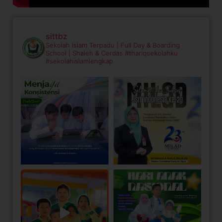
sittbz
Sekolah Islam Terpadu | Full Day & Boarding
School | Shaleh & Cerdas
#thariqsekolahku
#sekolahislamlengkap