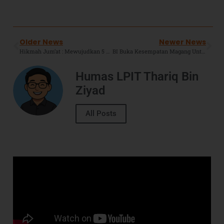
Older News
Newer News
Hikmah Jum’at : Mewujudkan 5 Target Terpenting Dalam Ibadah (2-Menjadi Hamba Beriman Paling Kaya)
BI Buka Kesempatan Magang Untuk Pelajar, Mahasiswa, dan Lulusan S1-S3, Ini Syarat Dan Ketentuannya !
Humas LPIT Thariq Bin
Ziyad
All Posts