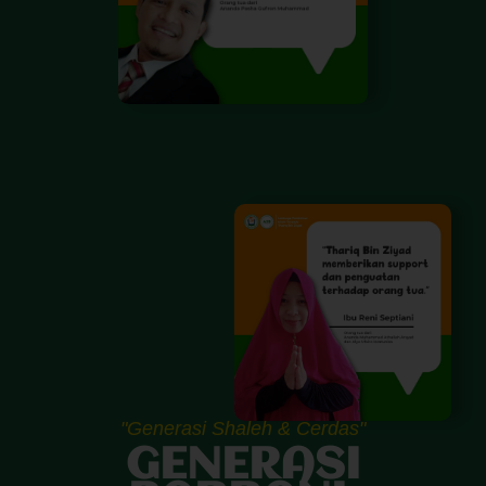
"Generasi Shaleh & Cerdas"
GENERASI