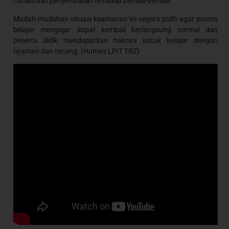
cucuku dari penyembahan terhadap berhala-berhala
Mudah-mudahan situasi keamanan ini segera pulih agar proses
belajar mengajar dapat kembali berlangsung normal dan
peserta didik mendapatkan haknya untuk belajar dengan
nyaman dan tenang. (Humas LPIT TBZ)