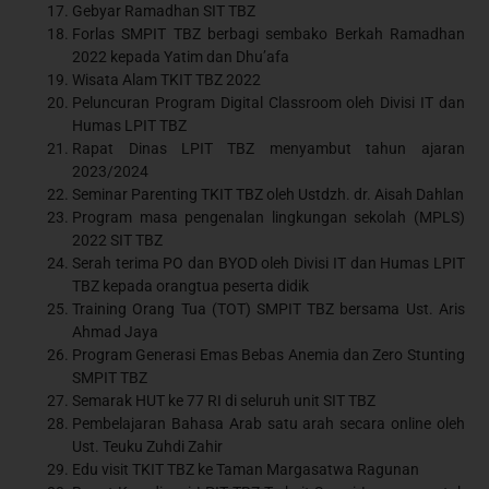
Gebyar Ramadhan SIT TBZ
Forlas SMPIT TBZ berbagi sembako Berkah Ramadhan
2022 kepada Yatim dan Dhu’afa
Wisata Alam TKIT TBZ 2022
Peluncuran Program Digital Classroom oleh Divisi IT dan
Humas LPIT TBZ
Rapat Dinas LPIT TBZ menyambut tahun ajaran
2023/2024
Seminar Parenting TKIT TBZ oleh Ustdzh. dr. Aisah Dahlan
Program masa pengenalan lingkungan sekolah (MPLS)
2022 SIT TBZ
Serah terima PO dan BYOD oleh Divisi IT dan Humas LPIT
TBZ kepada orangtua peserta didik
Training Orang Tua (TOT) SMPIT TBZ bersama Ust. Aris
Ahmad Jaya
Program Generasi Emas Bebas Anemia dan Zero Stunting
SMPIT TBZ
Semarak HUT ke 77 RI di seluruh unit SIT TBZ
Pembelajaran Bahasa Arab satu arah secara online oleh
Ust. Teuku Zuhdi Zahir
Edu visit TKIT TBZ ke Taman Margasatwa Ragunan