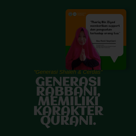
"Generasi Shaleh & Cerdas"
GENERASI
RABBANI,
MEMILIKI
KARAKTER
QURANI.