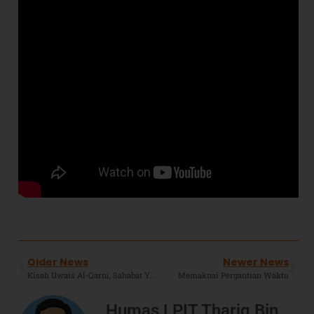
Older News
Newer News
Kisah Uwais Al-Qarni, Sahabat Yang Di Tinggikan Rasulullah SAW Karena Baktinya Kepada Ibu.
Memaknai Pergantian Waktu
Humas LPIT Thariq Bin