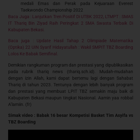
medali Emas dan Perak pada Kejuaraan Everest
Taekwondo Championship 2022
Baca Juga : Lanjutkan Tren Positif Di UTBK 2022, LTMPT : SMAS
IT Thariq Bin Ziyad Raih Peringkat 2 SMA Swasta Terbaik Di
Kabupaten Bekasi.
Baca juga : Update Hasil Tahap 2 Olimpiade Matematika
(Optika) 22 UIN Syarif Hidayatullah : Wakil SMPIT TBZ Boarding
Lolos Ke Babak Semifinal.
Demikian rangkuman program dan prestasi yang dipublikasikan
pada rubrik thariq news (thariq.sch.id). Mudah-mudahan
dengan izin Allah, kami dapat bertemu lagi dengan Sahabat
Thariq di tahun 2023. Tentunya dengan lebih banyak program
dan prestasi yang membuat LPIT TBZ semakin maju baik di
Kabupaten Bekasi maupun tingkat Nasional. Aamin yaa robbal
A’lamiin. (fr)
Simak video : Babak 16 besar Kompetisi Basket Tim Asyifa vs
TBZ Boarding