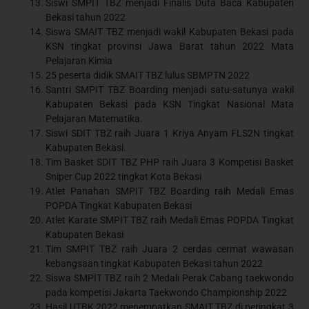
Siswi SMPIT TBZ menjadi Finalis Duta Baca Kabupaten
Bekasi tahun 2022
Siswa SMAIT TBZ menjadi wakil Kabupaten Bekasi pada
KSN tingkat provinsi Jawa Barat tahun 2022 Mata
Pelajaran Kimia
25 peserta didik SMAIT TBZ lulus SBMPTN 2022
Santri SMPIT TBZ Boarding menjadi satu-satunya wakil
Kabupaten Bekasi pada KSN Tingkat Nasional Mata
Pelajaran Matematika.
Siswi SDIT TBZ raih Juara 1 Kriya Anyam FLS2N tingkat
Kabupaten Bekasi.
Tim Basket SDIT TBZ PHP raih Juara 3 Kompetisi Basket
Sniper Cup 2022 tingkat Kota Bekasi
Atlet Panahan SMPIT TBZ Boarding raih Medali Emas
POPDA Tingkat Kabupaten Bekasi
Atlet Karate SMPIT TBZ raih Medali Emas POPDA Tingkat
Kabupaten Bekasi
Tim SMPIT TBZ raih Juara 2 cerdas cermat wawasan
kebangsaan tingkat Kabupaten Bekasi tahun 2022
Siswa SMPIT TBZ raih 2 Medali Perak Cabang taekwondo
pada kompetisi Jakarta Taekwondo Championship 2022
Hasil UTBK 2022 menempatkan SMAIT TBZ di peringkat 3