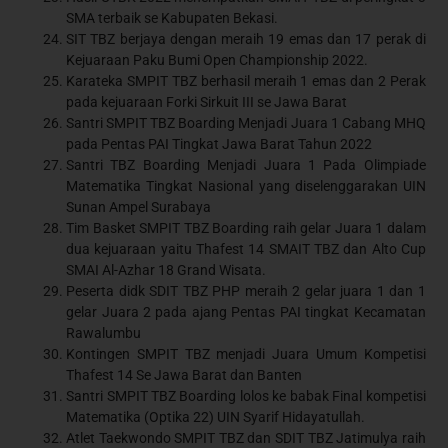
SMA terbaik se Kabupaten Bekasi.
SIT TBZ berjaya dengan meraih 19 emas dan 17 perak di
Kejuaraan Paku Bumi Open Championship 2022.
Karateka SMPIT TBZ berhasil meraih 1 emas dan 2 Perak
pada kejuaraan Forki Sirkuit III se Jawa Barat
Santri SMPIT TBZ Boarding Menjadi Juara 1 Cabang MHQ
pada Pentas PAI Tingkat Jawa Barat Tahun 2022
Santri TBZ Boarding Menjadi Juara 1 Pada Olimpiade
Matematika Tingkat Nasional yang diselenggarakan UIN
Sunan Ampel Surabaya
Tim Basket SMPIT TBZ Boarding raih gelar Juara 1 dalam
dua kejuaraan yaitu Thafest 14 SMAIT TBZ dan Alto Cup
SMAI Al-Azhar 18 Grand Wisata.
Peserta didk SDIT TBZ PHP meraih 2 gelar juara 1 dan 1
gelar Juara 2 pada ajang Pentas PAI tingkat Kecamatan
Rawalumbu
Kontingen SMPIT TBZ menjadi Juara Umum Kompetisi
Thafest 14 Se Jawa Barat dan Banten
Santri SMPIT TBZ Boarding lolos ke babak Final kompetisi
Matematika (Optika 22) UIN Syarif Hidayatullah.
Atlet Taekwondo SMPIT TBZ dan SDIT TBZ Jatimulya raih