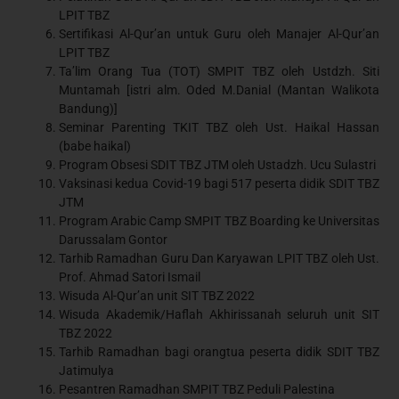
LPIT TBZ
Sertifikasi Al-Qur’an untuk Guru oleh Manajer Al-Qur’an
LPIT TBZ
Ta’lim Orang Tua (TOT) SMPIT TBZ oleh Ustdzh. Siti
Muntamah [istri alm. Oded M.Danial (Mantan Walikota
Bandung)]
Seminar Parenting TKIT TBZ oleh Ust. Haikal Hassan
(babe haikal)
Program Obsesi SDIT TBZ JTM oleh Ustadzh. Ucu Sulastri
Vaksinasi kedua Covid-19 bagi 517 peserta didik SDIT TBZ
JTM
Program Arabic Camp SMPIT TBZ Boarding ke Universitas
Darussalam Gontor
Tarhib Ramadhan Guru Dan Karyawan LPIT TBZ oleh Ust.
Prof. Ahmad Satori Ismail
Wisuda Al-Qur’an unit SIT TBZ 2022
Wisuda Akademik/Haflah Akhirissanah seluruh unit SIT
TBZ 2022
Tarhib Ramadhan bagi orangtua peserta didik SDIT TBZ
Jatimulya
Pesantren Ramadhan SMPIT TBZ Peduli Palestina