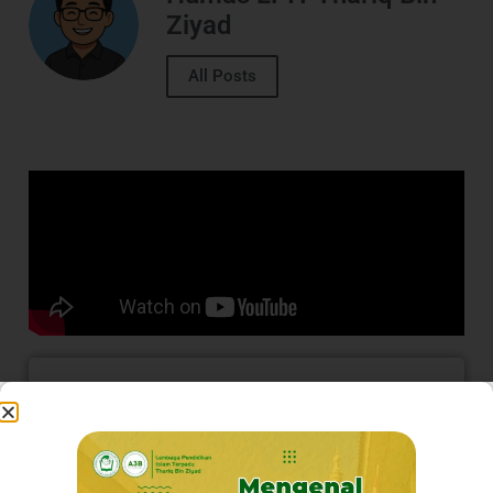
Ziyad
All Posts
sittbz
Sekolah Islam Terpadu | Full Day & Boarding
School | Shaleh & Cerdas
#thariqsekolahku
#sekolahislamlengkap