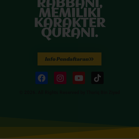
RABBANI,
MEMILIKI
KARAKTER
QURANI.
Info Pendaftaran
© 2026. All Rights Reserved by Thariq Bin Ziyad