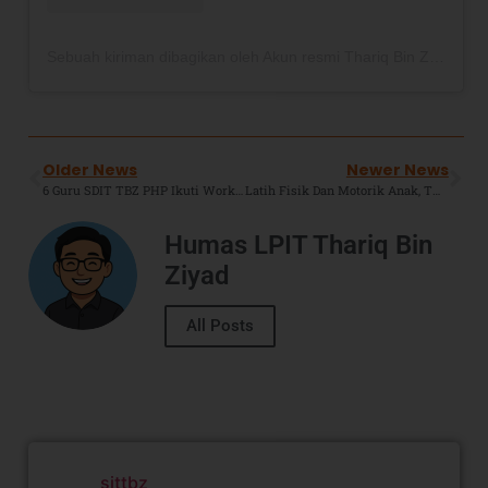
Sebuah kiriman dibagikan oleh Akun resmi Thariq Bin Ziyad Boarding School (@thariqboarding)
Older News
Newer News
6 Guru SDIT TBZ PHP Ikuti Workshop Peningkatan Kompetensi Guru Terkait Deep Learning, Coding, Dan Kecerdasan Artifisial.
Latih Fisik Dan Motorik Anak, TKIT TBZ Gelar Berenang Dan Bermain Air Bersama Di Go Wet Grand Wisata.
Humas LPIT Thariq Bin
Ziyad
All Posts
sittbz