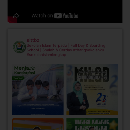
sittbz
Sekolah Islam Terpadu | Full Day & Boarding
School | Shaleh & Cerdas
#thariqsekolahku
#sekolahislamlengkap