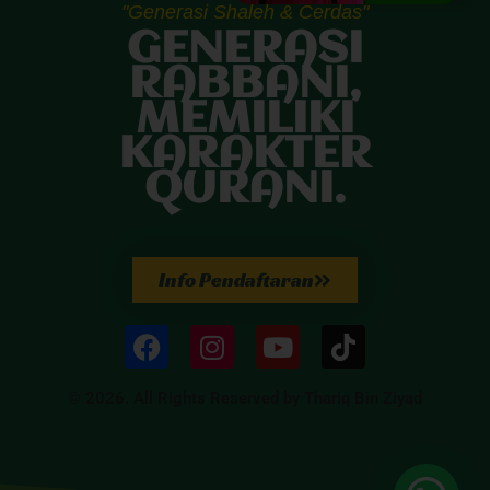
"Generasi Shaleh & Cerdas"
GENERASI
RABBANI,
MEMILIKI
KARAKTER
QURANI.
Info Pendaftaran
© 2026. All Rights Reserved by Thariq Bin Ziyad