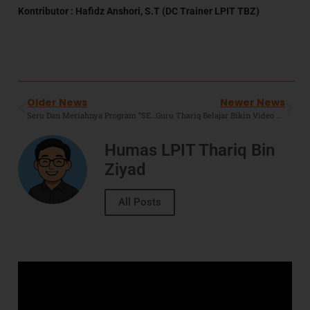
Kontributor : Hafidz Anshori, S.T (DC Trainer LPIT TBZ)
Older News
Newer News
Seru Dan Meriahnya Program “SERBU SABAR (Senam Bugar, Sarapan Bareng) SDIT TBZ Pondok Hijau Permai
Guru Thariq Belajar Bikin Video Animasi Pakai Keynote: Bikin Pembelajaran di Digital Classroom Makin Hidup !
Humas LPIT Thariq Bin
Ziyad
All Posts