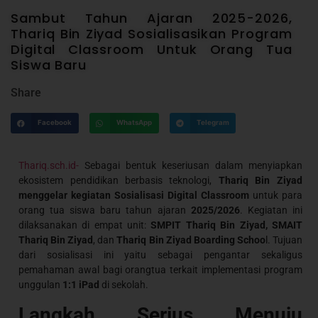
Sambut Tahun Ajaran 2025-2026,
Thariq Bin Ziyad Sosialisasikan Program
Digital Classroom Untuk Orang Tua
Siswa Baru
Share
Facebook
WhatsApp
Telegram
Thariq.sch.id-
Sebagai bentuk keseriusan dalam menyiapkan
ekosistem pendidikan berbasis teknologi,
Thariq Bin Ziyad
menggelar kegiatan Sosialisasi Digital Classroom
untuk para
orang tua siswa baru tahun ajaran
2025/2026
. Kegiatan ini
dilaksanakan di empat unit:
SMPIT Thariq Bin Ziyad, SMAIT
Thariq Bin Ziyad
, dan
Thariq Bin Ziyad Boarding Schoo
l. Tujuan
dari sosialisasi ini yaitu sebagai pengantar sekaligus
pemahaman awal bagi orangtua terkait implementasi program
unggulan
1:1 iPad
di sekolah.
Langkah Serius Menuju