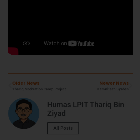
Older News
Newer News
Thariq Motivation Camp Project SMAIT TBZ : Mengenal Kearifan Lokal Agar Terwujud Individu Yang Memiliki Kecakapan Sosial.
Kemuliaan Syaban
Humas LPIT Thariq Bin
Ziyad
All Posts