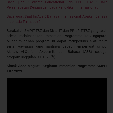
Baca juga : Winter Educational Trip LPIT TBZ : Jalin
Persahabatan Dengan Lembaga Pendidikan Internasional.
Baca juga : Saat Ini Ada 6 Bahasa Internasional, Apakah Bahasa
Indonesia Termasuk ?
Barakallah SMPIT TBZ dan Divisi IT dan PR LPIT TBZ yang telah
selesai melaksanakan Immersion Programme ke Singapura.
Mudah-mudahan program ini dapat memperluas silaturahim
serta wawasan yang nantinya dapat memperkuat simpul
Akhlak, Al-Qur’an, Akademik, dan Bahasa (A3B) sebagai
program unggulan SIT TBZ. (fr).
Simak video singkat : Kegiatan Immersion Programme SMPIT
TBZ 2023