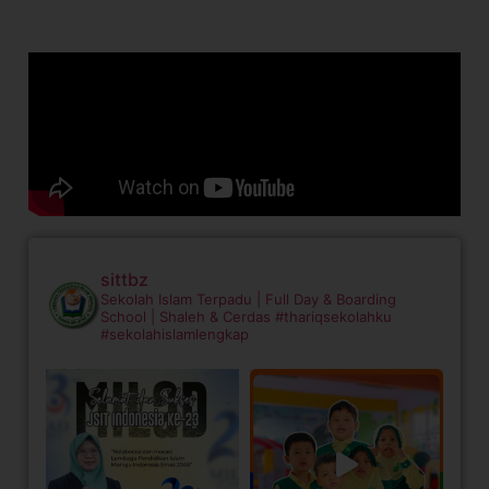
sittbz
Sekolah Islam Terpadu | Full Day & Boarding
School | Shaleh & Cerdas
#thariqsekolahku
#sekolahislamlengkap