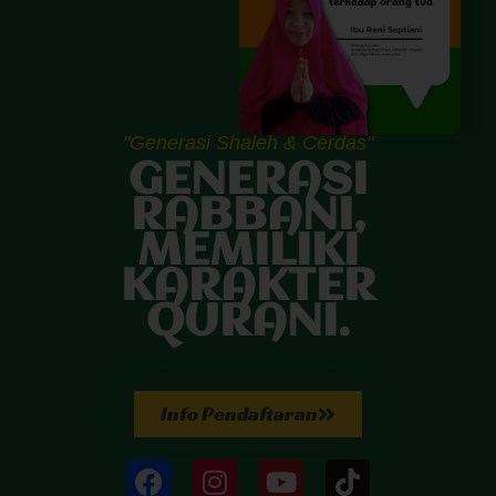
"Generasi Shaleh & Cerdas"
GENERASI
RABBANI,
MEMILIKI
KARAKTER
QURANI.
Info Pendaftaran