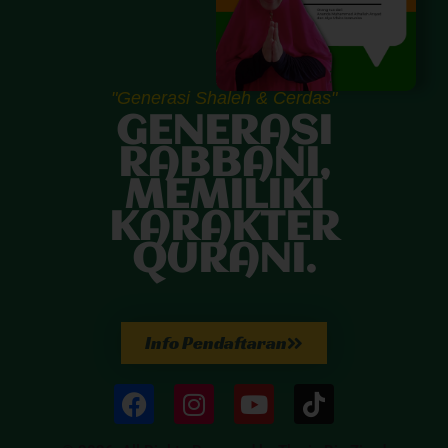
"Generasi Shaleh & Cerdas"
GENERASI
RABBANI,
MEMILIKI
KARAKTER
QURANI.
Info Pendaftaran