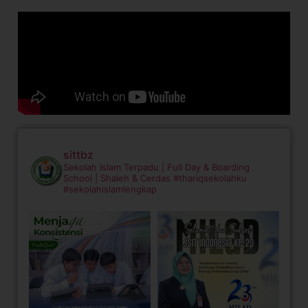
sittbz
Sekolah Islam Terpadu | Full Day & Boarding
School | Shaleh & Cerdas
#thariqsekolahku
#sekolahislamlengkap