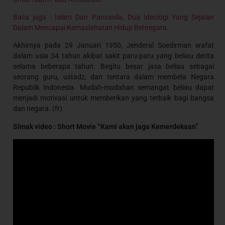
Baca juga : Islam Dan Pancasila, Dua Ideologi Yang Sejalan
Dalam Mencapai Kemaslahatan Hidup Bernegara.
Akhirnya pada 29 Januari 1950, Jenderal Soedirman wafat
dalam usia 34 tahun akibat sakit paru-paru yang beliau derita
selama beberapa tahun. Begitu besar jasa beliau sebagai
seorang guru, ustadz, dan tentara dalam membela Negara
Republik Indonesia. Mudah-mudahan semangat beliau dapat
menjadi motivasi untuk memberikan yang terbaik bagi bangsa
dan negara. (fr)
Simak video : Short Movie “Kami akan jaga Kemerdekaan”