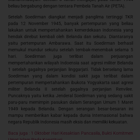
beliau bergabung dengan tentara Pembela Tanah Air (PETA).
Setelah Soedirman diangkat menjadi panglima tertinggi TKR
pada 12 November 1945, banyak pertempuran yang beliau
lakukan untuk mempertahankan kemerdekaan Indonesia yang
hendak direbut kembali oleh Belanda dan sekutu. Diantaranya
yaitu pertempuran Ambarawa. Saat itu Soedirman berhasil
memukul mundur sekutu setelah tembak-menembak selama 5
hari. Soedirman juga terlibat dalam perjuangan
mempertahankan wilayah Indoensia saat agresi militer Belanda
1 setelah gagalnya perjanjian linggarjati. Tidak berselang lama
Soedirman yang dalam kondisi sakit juga terlibat dalam
pertempuran mempertahankan ibukota Yogyakarta saat agresi
militer Belanda II setelah gagalnya perjanjian Renvilee.
Puncaknya yaitu ketika Jenderal Soedirman yang sedang sakit
paru-paru memimpin pasukan dalam Serangan Umum 1 Maret
1949 kepada Belanda. Dengan serangan besar-besaran ini
mampu memberikan kabar kepada dunia Internasional bahwa
negara Republik Indonesia masih eksis dan memiliki kekuatan.
Baca juga : 1 Oktober Hari Kesaktian Pancasila, Bukti Komitmen
Umat Islam Pada Konstitusi
.