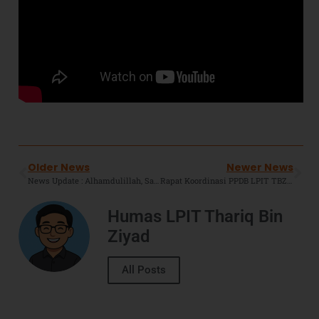
Older News
Newer News
News Update : Alhamdulillah, Santri SMPIT TBZ Boarding Raih Juara Satu Olimpiade Matematika Tingkat Nasional UIN Sunan Ampel Surabaya
Rapat Koordinasi PPDB LPIT TBZ 2023-2024 : Jadikan Survei Layanan PPDB 2022 Sebagai Perbaikan Dan Peningkatan Layanan SIT TBZ.
Humas LPIT Thariq Bin
Ziyad
All Posts