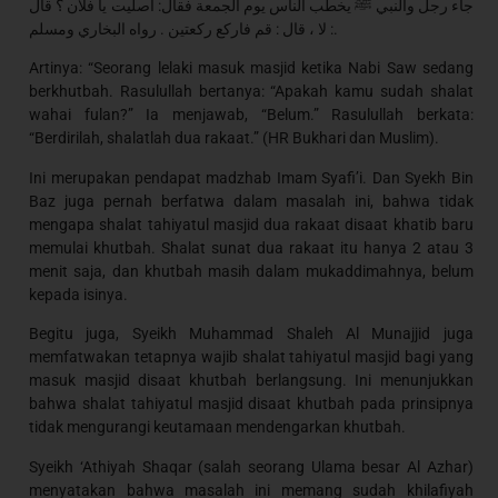
جاء رجل والنبي ﷺ يخطب الناس يوم الجمعة فقال: أصليت يا فلان ؟ قال
: لا ، قال : قم فاركع ركعتين . رواه البخاري ومسلم.
Artinya: “Seorang lelaki masuk masjid ketika Nabi Saw sedang
berkhutbah. Rasulullah bertanya: “Apakah kamu sudah shalat
wahai fulan?” Ia menjawab, “Belum.” Rasulullah berkata:
“Berdirilah, shalatlah dua rakaat.” (HR Bukhari dan Muslim).
Ini merupakan pendapat madzhab Imam Syafi’i. Dan Syekh Bin
Baz juga pernah berfatwa dalam masalah ini, bahwa tidak
mengapa shalat tahiyatul masjid dua rakaat disaat khatib baru
memulai khutbah. Shalat sunat dua rakaat itu hanya 2 atau 3
menit saja, dan khutbah masih dalam mukaddimahnya, belum
kepada isinya.
Begitu juga, Syeikh Muhammad Shaleh Al Munajjid juga
memfatwakan tetapnya wajib shalat tahiyatul masjid bagi yang
masuk masjid disaat khutbah berlangsung. Ini menunjukkan
bahwa shalat tahiyatul masjid disaat khutbah pada prinsipnya
tidak mengurangi keutamaan mendengarkan khutbah.
Syeikh ‘Athiyah Shaqar (salah seorang Ulama besar Al Azhar)
menyatakan bahwa masalah ini memang sudah khilafiyah