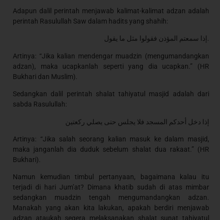
Adapun dalil perintah menjawab kalimat-kalimat adzan adalah
perintah Rasulullah Saw dalam hadits yang shahih:
إذا سمعتم المؤذن فقولوا مثل ما يقول.
Artinya: “Jika kalian mendengar muadzin (mengumandangkan
adzan), maka ucapkanlah seperti yang dia ucapkan.” (HR
Bukhari dan Muslim).
Sedangkan dalil perintah shalat tahiyatul masjid adalah dari
sabda Rasulullah:
إذا دخل أحدكم المسجد فلا يجلس حتى يصلي ركعتين
Artinya: “Jika salah seorang kalian masuk ke dalam masjid,
maka janganlah dia duduk sebelum shalat dua rakaat.” (HR
Bukhari).
Namun kemudian timbul pertanyaan, bagaimana kalau itu
terjadi di hari Jum’at? Dimana khatib sudah di atas mimbar
sedangkan muadzin tengah mengumandangkan adzan.
Manakah yang akan kita lakukan, apakah berdiri menjawab
adzan ataukah segera melaksanakan shalat sunat tahiyatul