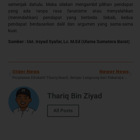
semenjak dahulu. Maka silakan mengambil pilihan pendapat
yang ada tanpa rasa fanatisme atau menyalahkan
(merendahkan) pendapat yang berbeda. Sebab, kedua
pendapat berdasarkan dalil dan argumen yang sama-sama
kuat.
Sumber : Ust. Irsyad Syafar, Lc. M.Ed (Ulama Sumatera Barat)
Older News
Newer News
Perjalanan Edukatif Thariq Boarding School Dimulai: Menggapai Mesir dalam Program Overseas to Egypt 2025
Belajar Langsung dari Pakarnya: Santri Thariq Boarding Dalami Bahasa Arab di Markaz Thatwiir Al-Azhar
Thariq Bin Ziyad
All Posts