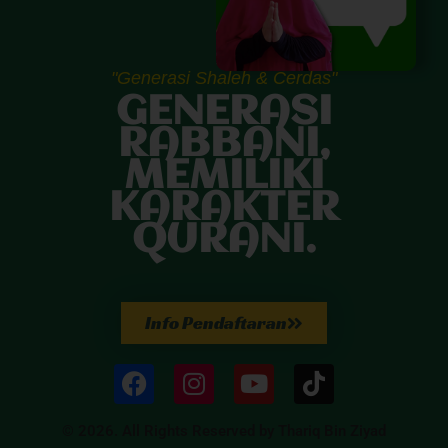
"Generasi Shaleh & Cerdas"
GENERASI
RABBANI,
MEMILIKI
KARAKTER
QURANI.
Info Pendaftaran
© 2026. All Rights Reserved by Thariq Bin Ziyad