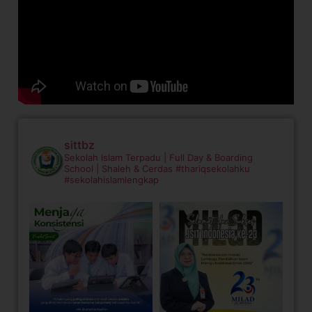
sittbz
Sekolah Islam Terpadu | Full Day & Boarding
School | Shaleh & Cerdas
#thariqsekolahku
#sekolahislamlengkap