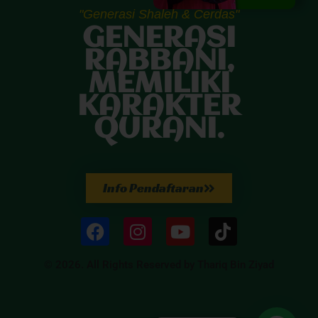
"Generasi Shaleh & Cerdas"
GENERASI
RABBANI,
MEMILIKI
KARAKTER
QURANI.
Info Pendaftaran
© 2026. All Rights Reserved by Thariq Bin Ziyad