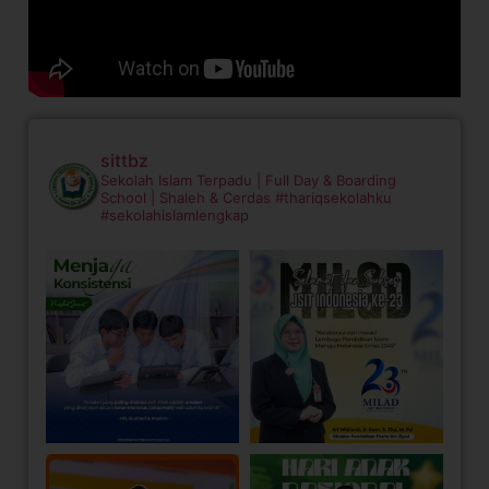
sittbz
Sekolah Islam Terpadu | Full Day & Boarding
School | Shaleh & Cerdas
#thariqsekolahku
#sekolahislamlengkap