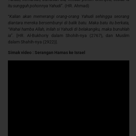
itu sungguh pohonnya Yahudi
”. (HR. Ahmad)
“
Kalian akan memerangi orang-orang Yahudi sehingga seorang
diantara mereka bersembunyi di balik batu. Maka batu itu berkata,
“Wahai hamba Allah, inilah si Yahudi di belakangku, maka bunuhlah
ia
”. [HR. Al-Bukhoriy dalam Shohih-nya (2767), dan Muslim
dalam Shahih-nya (2922)].
Simak video : Serangan Hamas ke Israel