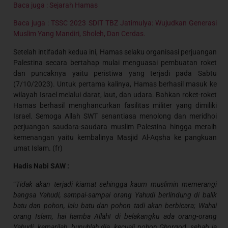
Baca juga : Sejarah Hamas
Baca juga : TSSC 2023 SDIT TBZ Jatimulya: Wujudkan Generasi
Muslim Yang Mandiri, Sholeh, Dan Cerdas.
Setelah intifadah kedua ini, Hamas selaku organisasi perjuangan
Palestina secara bertahap mulai menguasai pembuatan roket
dan puncaknya yaitu peristiwa yang terjadi pada Sabtu
(7/10/2023). Untuk pertama kalinya, Hamas berhasil masuk ke
wilayah Israel melalui darat, laut, dan udara. Bahkan roket-roket
Hamas berhasil menghancurkan fasilitas militer yang dimiliki
Israel. Semoga Allah SWT senantiasa menolong dan meridhoi
perjuangan saudara-saudara muslim Palestina hingga meraih
kemenangan yaitu kembalinya Masjid Al-Aqsha ke pangkuan
umat Islam. (fr)
Hadis Nabi SAW :
“
Tidak akan terjadi kiamat sehingga kaum muslimin memerangi
bangsa Yahudi, sampai-sampai orang Yahudi berlindung di balik
batu dan pohon, lalu batu dan pohon tadi akan berbicara; Wahai
orang Islam, hai hamba Allah! di belakangku ada orang-orang
Yahudi, kemarilah, bunuhlah dia, kecuali pohon Ghorqod, sebab ia