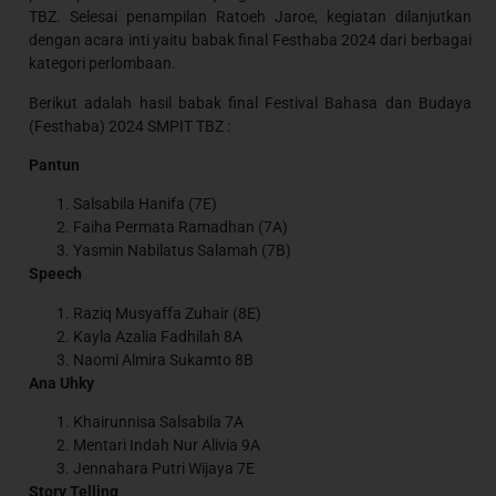
TBZ. Selesai penampilan Ratoeh Jaroe, kegiatan dilanjutkan
dengan acara inti yaitu babak final Festhaba 2024 dari berbagai
kategori perlombaan.
Berikut adalah hasil babak final Festival Bahasa dan Budaya
(Festhaba) 2024 SMPIT TBZ :
Pantun
Salsabila Hanifa (7E)
Faiha Permata Ramadhan (7A)
Yasmin Nabilatus Salamah (7B)
Speech
Raziq Musyaffa Zuhair (8E)
Kayla Azalia Fadhilah 8A
Naomi Almira Sukamto 8B
Ana Uhky
Khairunnisa Salsabila 7A
Mentari Indah Nur Alivia 9A
Jennahara Putri Wijaya 7E
Story Telling