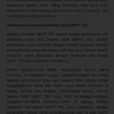
TBZ diantaranya yaitu penampilan tarian daerah, keterampilan
berpantun, Speech, Story Telling, Khitobah, Cipta baca Puisi,
News Anchor, kawih sunda, bercerita teks rekon & cosplay, dan
masih banyak kegiatan lainnya.
Jalannya acara puncak Festhaba 2024 SMPIT TBZ
Agenda Festhaba SMPIT TBZ diawali dengan pembukaan oleh
pembawa acara dari peserta didik SMPIT TBZ. Setelah
pembukaan, acara berlanjut dengan tilawah Al-Qur’an beserta
terjemahannya yang dibawakan oleh dua siswi. Selesai tilawah
Al-Qur’an, acara dilanjutkan dengan sambutan oleh Kepala
SMPIT TBZ yaitu Supriyanto M Hadi, Lc.
Dalam sambutannya, beliau mengatakan bahwa ajang
Festhaba ini merupakan upaya sungguh-sungguh dari pihak
sekolah serta dewan guru agar peserta didik mampu tampil
mengeksplorasi minat dan bakat yang dimiliki terutama di
bidang bahasa dan budaya. “Terimakasih kepada seluruh
peserta didik SMPIT TBZ yang telah bersungguh-sungguh
mengikuti kompetisi Festhaba tahun ini” ujarnya. Setelah
sambutan dari Kepala SMPIT TBZ, acara dilanjutkan dengan
penampilan Ratoeh Jaroe yang dibawakan oleh 14 siswi SMPIT