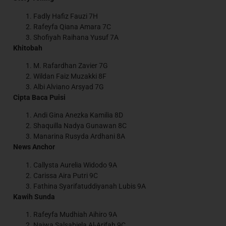
Fadly Hafiz Fauzi 7H
Rafeyfa Qiana Amara 7C
Shofiyah Raihana Yusuf 7A
Khitobah
M. Rafardhan Zavier 7G
Wildan Faiz Muzakki 8F
Albi Alviano Arsyad 7G
Cipta Baca Puisi
Andi Gina Anezka Kamilia 8D
Shaquilla Nadya Gunawan 8C
Manarina Rusyda Ardhani 8A
News Anchor
Callysta Aurelia Widodo 9A
Carissa Aira Putri 9C
Fathina Syarifatuddiyanah Lubis 9A
Kawih Sunda
Rafeyfa Mudhiah Aihiro 9A
⁠Najwa Salsabiela Al-Arifah 9C