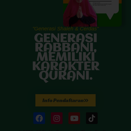
"Generasi Shaleh & Cerdas"
GENERASI
RABBANI,
MEMILIKI
KARAKTER
QURANI.
Info Pendaftaran