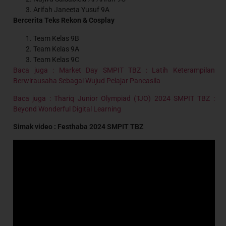
⁠Arifah Janeeta Yusuf 9A
Bercerita Teks Rekon & Cosplay
Team Kelas 9B
Team Kelas 9A
Team Kelas 9C
Baca juga : Market Day SMPIT TBZ : Latih Keterampilan
Berwirausaha Sebagai Wujud Pelajar Pancasila
Baca juga : Thariq Junior Olympiad (TJO) 2024 SMPIT TBZ :
Beyond Wonderful Digital Learning
Simak video : Festhaba 2024 SMPIT TBZ