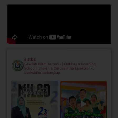
sittbz
Sekolah Islam Terpadu | Full Day & Boarding
School | Shaleh & Cerdas
#thariqsekolahku
#sekolahislamlengkap