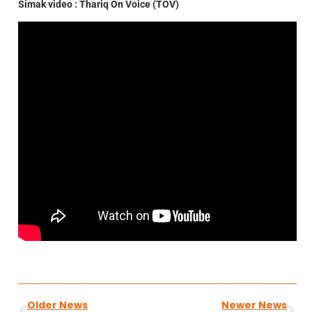
Simak video : Thariq On Voice (TOV)
Older News
Newer News