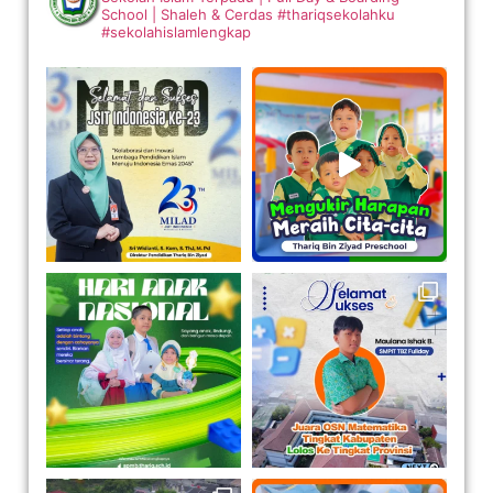
School | Shaleh & Cerdas
#thariqsekolahku
#sekolahislamlengkap