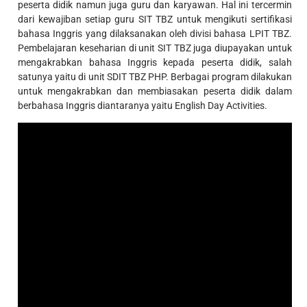
peserta didik namun juga guru dan karyawan. Hal ini tercermin
dari kewajiban setiap guru SIT TBZ untuk mengikuti sertifikasi
bahasa Inggris yang dilaksanakan oleh divisi bahasa LPIT TBZ.
Pembelajaran keseharian di unit SIT TBZ juga diupayakan untuk
mengakrabkan bahasa Inggris kepada peserta didik, salah
satunya yaitu di unit SDIT TBZ PHP. Berbagai program dilakukan
untuk mengakrabkan dan membiasakan peserta didik dalam
berbahasa Inggris diantaranya yaitu English Day Activities.