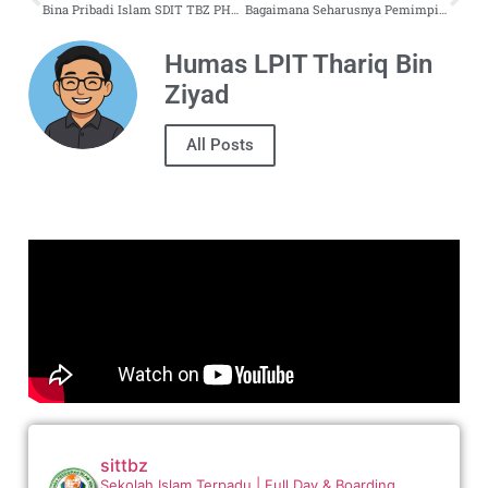
Bina Pribadi Islam SDIT TBZ PHP : Wujudkan Peserta Didik Berkarakter Dan Berakhlak Mulia.
Bagaimana Seharusnya Pemimpin Menyikapi Kritik ? Yuk Tiru Cara Umar Bin Khattab !
Humas LPIT Thariq Bin
Ziyad
All Posts
sittbz
Sekolah Islam Terpadu | Full Day & Boarding