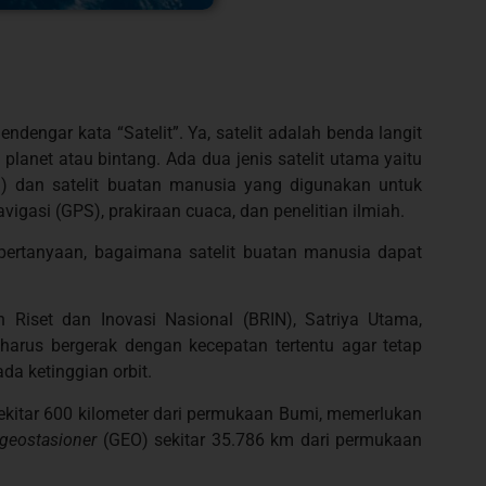
ndengar kata “Satelit”. Ya, satelit adalah benda langit
anet atau bintang. Ada dua jenis satelit utama yaitu
mi) dan satelit buatan manusia yang digunakan untuk
avigasi (GPS), prakiraan cuaca, dan penelitian ilmiah.
 pertanyaan, bagaimana satelit buatan manusia dapat
an Riset dan Inovasi Nasional (BRIN), Satriya Utama,
harus bergerak dengan kecepatan tertentu agar tetap
da ketinggian orbit.
ekitar 600 kilometer dari permukaan Bumi, memerlukan
geostasioner
(GEO) sekitar 35.786 km dari permukaan