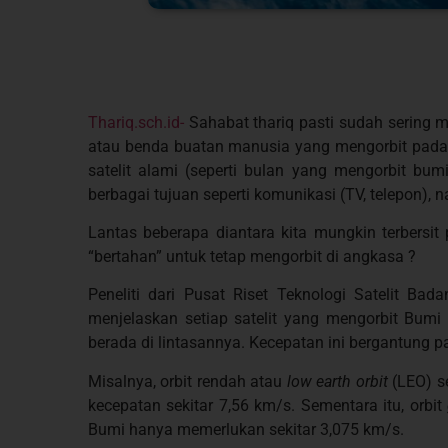
Thariq.sch.id-
Sahabat thariq pasti sudah sering me
atau benda buatan manusia yang mengorbit pada pl
satelit alami (seperti bulan yang mengorbit bu
berbagai tujuan seperti komunikasi (TV, telepon), n
Lantas beberapa diantara kita mungkin terbersit
“bertahan” untuk tetap mengorbit di angkasa ?
Peneliti dari Pusat Riset Teknologi Satelit Bad
menjelaskan setiap satelit yang mengorbit Bumi 
berada di lintasannya. Kecepatan ini bergantung pa
Misalnya, orbit rendah atau
low earth
orbit
(LEO) s
kecepatan sekitar 7,56 km/s. Sementara itu, orbit
Bumi hanya memerlukan sekitar 3,075 km/s.