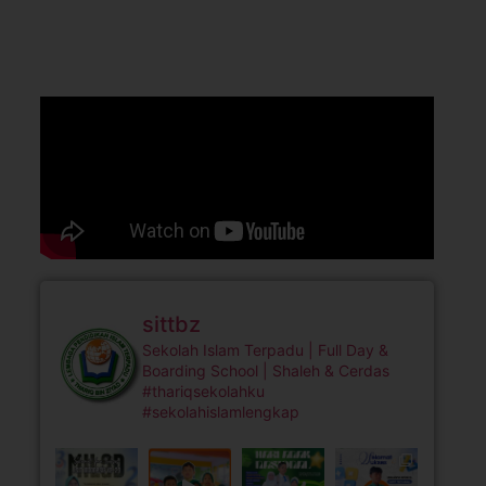
sittbz
Sekolah Islam Terpadu | Full Day &
Boarding School | Shaleh & Cerdas
#thariqsekolahku
#sekolahislamlengkap