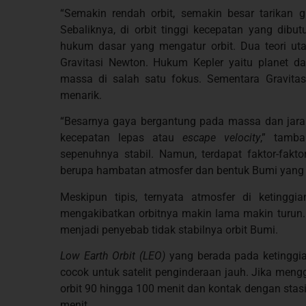
“Semakin rendah orbit, semakin besar tarikan gra
Sebaliknya, di orbit tinggi kecepatan yang dibut
hukum dasar yang mengatur orbit. Dua teori u
Gravitasi Newton. Hukum Kepler yaitu planet dan
massa di salah satu fokus. Sementara Gravitas
menarik.
“Besarnya gaya bergantung pada massa dan jarak.
kecepatan lepas atau
escape velocity
,” tamba
sepenuhnya stabil. Namun, terdapat faktor-fakt
berupa hambatan atmosfer dan bentuk Bumi yang 
Meskipun tipis, ternyata atmosfer di ketingg
mengakibatkan orbitnya makin lama makin turun.
menjadi penyebab tidak stabilnya orbit Bumi.
Low Earth Orbit (LEO)
yang berada pada ketinggi
cocok untuk satelit penginderaan jauh. Jika mengg
orbit 90 hingga 100 menit dan kontak dengan stasi
menit.