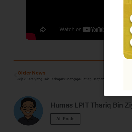
Older News
Jejak Kata yang Tak Terhapus: Mengapa Setiap Ucapan Begitu Berharga?
Humas LPIT Thariq Bin Z
All Posts