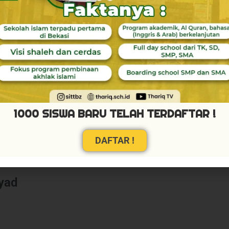
1000 SISWA BARU TELAH TERDAFTAR !
Newer News
Krisis Otoritas Di Dunia Pendidikan, Masihkah Guru Boleh Menegur dengan Tegas?
DAFTAR !
iyad