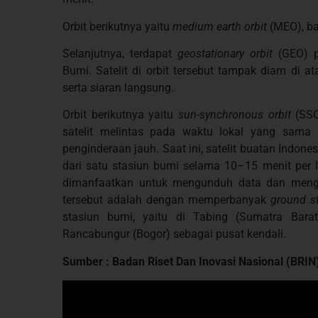
Orbit berikutnya yaitu
medium earth orbit
(MEO), ba
Selanjutnya, terdapat
geostationary orbit
(GEO) p
Bumi. Satelit di orbit tersebut tampak diam di a
serta siaran langsung.
Orbit berikutnya yaitu
sun-synchronous orbit
(SSO)
satelit melintas pada waktu lokal yang sama 
penginderaan jauh. Saat ini, satelit buatan Indones
dari satu stasiun bumi selama 10–15 menit per l
dimanfaatkan untuk mengunduh data dan mengu
tersebut adalah dengan memperbanyak
ground st
stasiun bumi, yaitu di Tabing (Sumatra Barat
Rancabungur (Bogor) sebagai pusat kendali.
Sumber : Badan Riset Dan Inovasi Nasional (BRIN