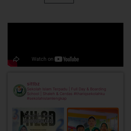
sittbz
Sekolah Islam Terpadu | Full Day & Boarding
School | Shaleh & Cerdas
#thariqsekolahku
#sekolahislamlengkap