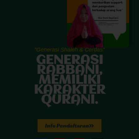
"Generasi Shaleh & Cerdas"
GENERASI
RABBANI,
MEMILIKI
KARAKTER
QURANI.
Info Pendaftaran