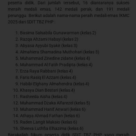
peserta didik. Dari jumlah tersebut, 16 diantaranya sukses
meraih medali emas, 142 medali perak, dan 191 medali
perunggu. Berikut adalah nama-nama peraih medali emas IKMC
2025 dari SDIT TBZ PHP :
Basima Salsabila Gunawarman (kelas 2)
Razqa Ahzami Habsyi (kelas 2)
Abyasa Ayyubi Syakir (kelas 3)
Almahiera Shamadina Muthohari (kelas 3)
Muhammad Zinedine zidane (kelas 4)
Muhammad Al Fatih Pradipta (kelas 4)
Erza Raya Rabbani (kelas 4)
Faris Rasiq El Azzam (kelas 4)
Habibi Elghany Almahendra (kelas 4)
Khasya Dian Bestari (kelas 4)
Rasheeda Aisha (kelas 4)
Muhammad Dzaka Alfarezel (kelas 5)
Muhammad Hanif Anwari (kelas 6)
Athaya Ahmad Fathan (kelas 6)
Raden Langit Makaio (kelas 6)
Sheeva Luthfia Elhazima (kelas 6)
Barakallah fiikum peserta didik SDIT TBZ PHP yang meraih