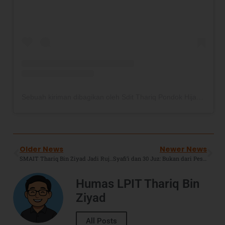
Sebuah kiriman dibagikan oleh Sdit Thariq Pondok Hijau (@sdittbzphp)
Older News
Newer News
SMAIT Thariq Bin Ziyad Jadi Rujukan Studi Tiru Digital Classroom dari SIT Mentari Ilmu Karawang
Syafi’i dan 30 Juz: Bukan dari Pesantren, Tapi dari Rumah Penuh Doa
Humas LPIT Thariq Bin
Ziyad
All Posts