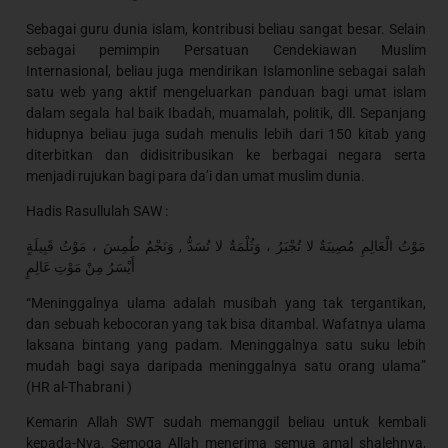
Sebagai guru dunia islam, kontribusi beliau sangat besar. Selain
sebagai pemimpin Persatuan Cendekiawan Muslim
Internasional, beliau juga mendirikan Islamonline sebagai salah
satu web yang aktif mengeluarkan panduan bagi umat islam
dalam segala hal baik Ibadah, muamalah, politik, dll. Sepanjang
hidupnya beliau juga sudah menulis lebih dari 150 kitab yang
diterbitkan dan didisitribusikan ke berbagai negara serta
menjadi rujukan bagi para da’i dan umat muslim dunia.
Hadis Rasullulah SAW :
مَوْتُ الْعَالِمِ مُصِيبَةٌ لا تُجْبَرُ ، وَثُلْمَةٌ لا تُسَدُّ , وَنَجْمٌ طُمِسَ ، مَوْتُ قَبِيلَةٍ
أَيْسَرُ مِنْ مَوْتِ عَالِمٍ
“Meninggalnya ulama adalah musibah yang tak tergantikan,
dan sebuah kebocoran yang tak bisa ditambal. Wafatnya ulama
laksana bintang yang padam. Meninggalnya satu suku lebih
mudah bagi saya daripada meninggalnya satu orang ulama”
(HR al-Thabrani )
Kemarin Allah SWT sudah memanggil beliau untuk kembali
kepada-Nya. Semoga Allah menerima semua amal shalehnya,