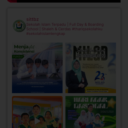
sittbz
Sekolah Islam Terpadu | Full Day & Boarding
School | Shaleh & Cerdas
#thariqsekolahku
#sekolahislamlengkap