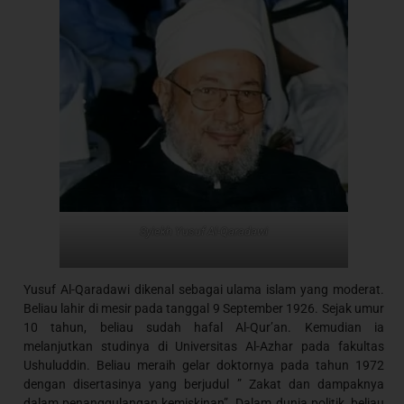
Syiekh Yusuf Al-Qaradawi
Yusuf Al-Qaradawi dikenal sebagai ulama islam yang moderat.
Beliau lahir di mesir pada tanggal 9 September 1926. Sejak umur
10 tahun, beliau sudah hafal Al-Qur’an. Kemudian ia
melanjutkan studinya di Universitas Al-Azhar pada fakultas
Ushuluddin. Beliau meraih gelar doktornya pada tahun 1972
dengan disertasinya yang berjudul ” Zakat dan dampaknya
dalam penanggulangan kemiskinan”. Dalam dunia politik, beliau