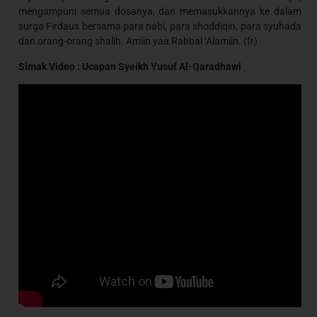
mengampuni semua dosanya, dan memasukkannya ke dalam
surga Firdaus bersama para nabi, para shoddiqin, para syuhada
dan orang-orang shalih. Amiin yaa Rabbal ‘Alamiin. (fr)
Simak Video : Ucapan Syeikh Yusuf Al-Qaradhawi