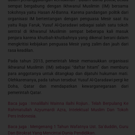
sempat bergabung dengan Ikhwanul Muslimin (IM) bersama
tokohnya yaitu Hasan Al-Banna. Karena pandangan politik dari
organisasi IM bertentangan dengan penguasa Mesir saat itu
yaitu Raja Faruk, Yusuf Al-Qaradawi sebagai salah satu tokoh
sentral di Ikhwanul Muslimin sempat beberapa kali masuk
penjara karena khutbah-khutbahnya yang dikenal berani dalam
mengkritisi kebijakan penguasa Mesir yang zalim dan jauh dari
rasa keadilan.
Pada tahun 2013, pemerintah Mesir memasukkan organisasi
Ikhwanul Muslimin (IM) sebagai “daftar hitam” dan memburu
para anggotanya untuk ditangkap dan dijatuhi hukuman mati.
Olehkarenanya, pada tahun tersebut Yusuf Al-Qaradawi pergi ke
Doha, Qatar dan mendapatkan kewarganegaraan dari
pemerintah Qatar.
Baca juga : Innalillahi Wainna Ilaihi Rojiun.. Telah Berpulang Ke
Rahmatullah Azyumardi Azra, Intelektual Muslim Dan Tokoh
Pers Indonesia.
Baca juga : Mengenang 1 Tahun Wafatnya Ust. Sa’duddin, Guru
Dan Birokrat Yang Mencintai Dunia Pendidikan.