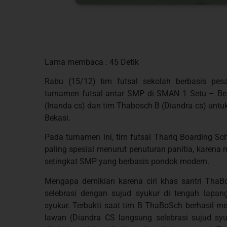
Lama membaca : 45 Detik
Rabu (15/12) tim futsal sekolah berbasis pes
turnamen futsal antar SMP di SMAN 1 Setu – Bek
(Inanda cs) dan tim Thabosch B (Diandra cs) untu
Bekasi.
Pada turnamen ini, tim futsal Thariq Boarding Sc
paling spesial menurut penuturan panitia, karena 
setingkat SMP yang berbasis pondok modern.
Mengapa demikian karena ciri khas santri ThaB
selebrasi dengan sujud syukur di tengah lap
syukur. Terbukti saat tim B ThaBoSch berhasil 
lawan (Diandra CS langsung selebrasi sujud syu