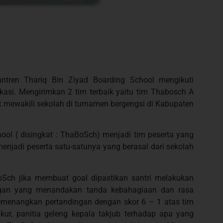
antren Thariq Bin Ziyad Boarding School mengikuti
asi. Mengirimkan 2 tim terbaik yaitu tim Thabosch A
k mewakili sekolah di turnamen bergengsi di Kabupaten
hool ( disingkat : ThaBoSch) menjadi tim peserta yang
menjadi peserta satu-satunya yang berasal dari sekolah
oSch jika membuat goal dipastikan santri melakukan
angan yang menandakan tanda kebahagiaan dan rasa
memenangkan pertandingan dengan skor 6 – 1 atas tim
kur, panitia geleng kepala takjub terhadap apa yang