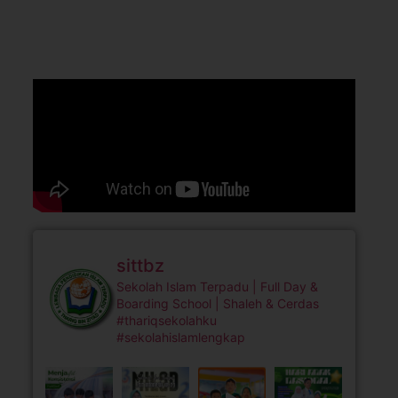
sittbz
Sekolah Islam Terpadu | Full Day &
Boarding School | Shaleh & Cerdas
#thariqsekolahku
#sekolahislamlengkap