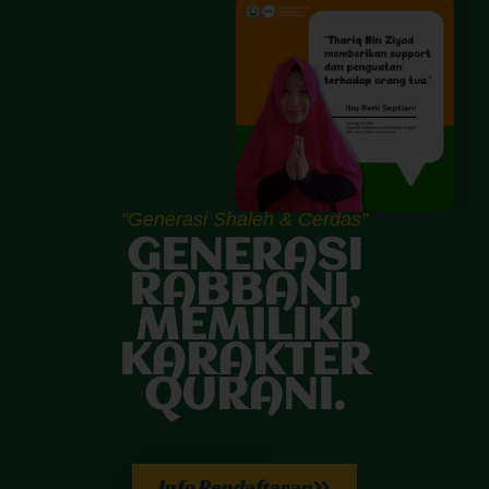
"Generasi Shaleh & Cerdas"
GENERASI
RABBANI,
MEMILIKI
KARAKTER
QURANI.
Info Pendaftaran