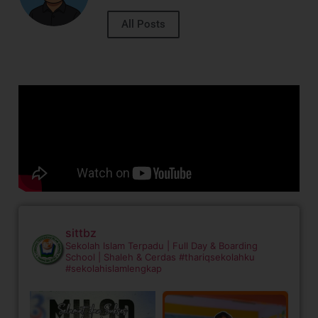
All Posts
sittbz
Sekolah Islam Terpadu | Full Day & Boarding
School | Shaleh & Cerdas
#thariqsekolahku
#sekolahislamlengkap