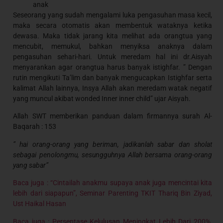
anak
Seseorang yang sudah mengalami luka pengasuhan masa kecil,
maka secara otomatis akan membentuk wataknya ketika
dewasa. Maka tidak jarang kita melihat ada orangtua yang
mencubit, memukul, bahkan menyiksa anaknya dalam
pengasuhan sehari-hari. Untuk meredam hal ini dr.Aisyah
menyarankan agar orangtua harus banyak istighfar. ” Dengan
rutin mengikuti Ta’lim dan banyak mengucapkan Istighfar serta
kalimat Allah lainnya, Insya Allah akan meredam watak negatif
yang muncul akibat wonded Inner inner child” ujar Aisyah.
Allah SWT memberikan panduan dalam firmannya surah Al-
Baqarah : 153
” hai orang-orang yang beriman, jadikanlah sabar dan sholat
sebagai penolongmu, sesungguhnya Allah bersama orang-orang
yang sabar”
Baca juga : “Cintailah anakmu supaya anak juga mencintai kita
lebih dari siapapun”, Seminar Parenting TKIT Thariq Bin Ziyad,
Ust Haikal Hasan
Baca juga : Persentase Kelulusan Meningkat Lebih Dari 200%,