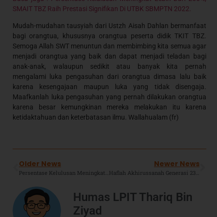
SMAIT TBZ Raih Prestasi Signifikan Di UTBK SBMPTN 2022.
Mudah-mudahan tausyiah dari Ustzh Aisah Dahlan bermanfaat
bagi orangtua, khususnya orangtua peserta didik TKIT TBZ.
Semoga Allah SWT menuntun dan membimbing kita semua agar
menjadi orangtua yang baik dan dapat menjadi teladan bagi
anak-anak, walaupun sedikit atau banyak kita pernah
mengalami luka pengasuhan dari orangtua dimasa lalu baik
karena kesengajaan maupun luka yang tidak disengaja.
Maafkanlah luka pengasuhan yang pernah dilakukan orangtua
karena besar kemungkinan mereka melakukan itu karena
ketidaktahuan dan keterbatasan ilmu. Wallahualam (fr)
Older News
Newer News
Persentase Kelulusan Meningkat Lebih Dari 200%, SMAIT TBZ Raih Prestasi Signifikan Di UTBK SBMPTN 2022.
Haflah Akhirussanah Generasi 23 SDIT TBZ Jatimulya : Meretas Jalan Emas, Meghantarkan Generasi Shaleh Dan Cerdas.
Humas LPIT Thariq Bin
Ziyad