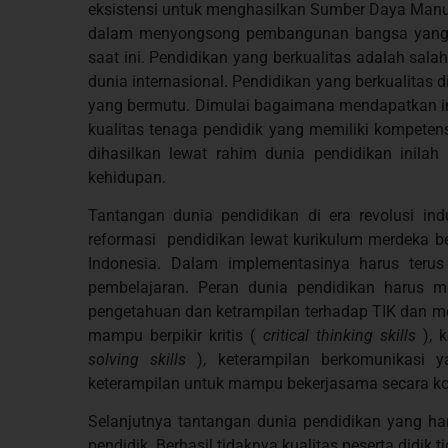
eksistensi untuk menghasilkan Sumber Daya Manu
dalam menyongsong pembangunan bangsa yang 
saat ini. Pendidikan yang berkualitas adalah sala
dunia internasional. Pendidikan yang berkualitas
yang bermutu. Dimulai bagaimana mendapatkan in
kualitas tenaga pendidik yang memiliki kompetens
dihasilkan lewat rahim dunia pendidikan inil
kehidupan.
Tantangan dunia pendidikan
di era r
evolusi in
reformasi pendidikan lewat kurikulum merdeka bel
Indonesia. Dalam implementasinya harus terus 
pembelajaran. Peran dunia pendidikan harus 
pengetahuan dan ketrampilan terhadap TIK dan 
mampu berpikir kritis (
critical thinking skills
),
solving skills
), keterampilan berkomunikasi 
keterampilan untuk mampu bekerjasama secara ko
Selanjutnya tantangan dunia pendidikan yang ha
pendidik. Berhasil tidaknya kualitas peserta didik