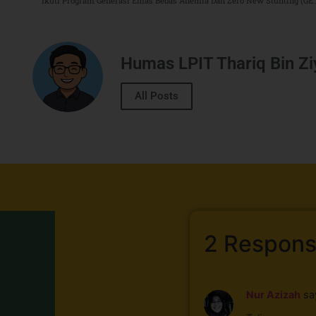
Ikuti Program Generasi Emas Bebas Anemia Dan Zero New Stun
Humas LPIT Thariq Bin Z
All Posts
2 Respon
Nur Azizah
sa