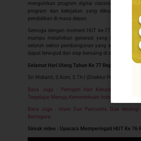
mengulirkan program
digital classroom
dimana di
program dan kebijakan yang dibuat LPIT Tha
pendidikan di masa depan.
Semoga dengan moment HUT ke-77 RI tahun ini, s
mampu melahirkan generasi yang siap bangkit
seluruh sektor pembangunan yang ada, Harapann
dapat terwujud dan siap bersaing di dunia internas
Selamat Hari Ulang Tahun Ke 77 Republik Indone
Sri Widianti, S.Kom, S.Th.I (Direktur Pendidikan LP
Baca Juga : Peringati Hari Kebangkitan Nasio
Terpelajar Menuju Kemerdekaan Indonesia.
Baca Juga : Islam Dan Pancasila, Dua Ideolog
Bernegara.
Simak video : Upacara Memperingati HUT Ke 76 