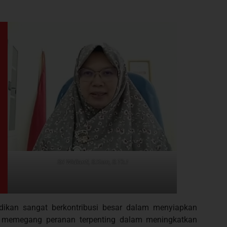
Sri Widianti, S.Kom, S.Th.I
ikan sangat berkontribusi besar dalam menyiapkan
 memegang peranan terpenting dalam meningkatkan