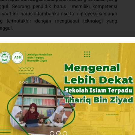
nggul. Seorang pendidik harus memiliki kompetensi
n saat ini harus ditambahkan serta diproyeksikan agar
 termutakhir dengan menguasai teknologi yang
nggul.
endidikan dalam menghadapi era revolusi industri 4.0
enguatan akan nilai-nilai positif tentang budaya
a menjadi akhlaq mulia bagi peserta didik dalam
erhasilan penguatan karacter pada peserta didik tidak
ndidikan, pendidik dan orang tua peserta didik.
q Bin Ziyad merupakan salah satu elemen anak bangsa
rasi unggul yang dibutuhkan oleh bangsa Indonesia
hat tantangan dunia Pendidikan masa depan serta
am kegiatan sekolah yang dilaksanakan bertujuan
 Quran, Akademik dan Bahasa ( A3B ) yang telah
mampu melahirkan generasi yang sholeh dan cerdas.
n
society
5.0 dalam dunia pendidkan, LPIT Thariq Bin
 proses pembelajaran bagi peserta didik dengan