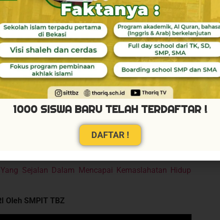
mulai Tahun Pelajaran 2022/2023 sehingga seluruh
riq Bin Ziyad mampu menjawab seluruh tantangan
eluruh kebijakan pemerintah dalam dunia pendidikan
 serta unggul agar mampu mengisi kemerdekaan di
ya generasi emas bangsa Indonesia pada tahun 2045
ional.
sia
1000 SISWA BARU TELAH TERDAFTAR !
IT TBZ)
DAFTAR !
nal, Awal Pergerakan Terstruktur Dan Massif Kaum
i Yang Sejalan Dalam Mencapai Kemaslahatan Hidup
RI Oleh SMPIT TBZ