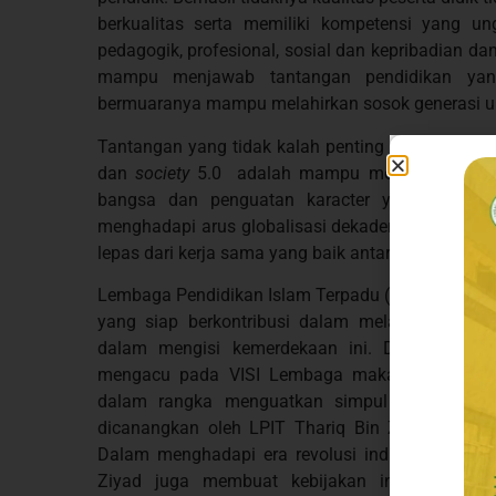
berkualitas serta memiliki kompetensi yang u
pedagogik, profesional, sosial dan kepribadian da
mampu menjawab tantangan pendidikan yang
bermuaranya mampu melahirkan sosok generasi u
Tantangan yang tidak kalah penting pada dunia p
dan
society
5.0 adalah mampu membuat program p
bangsa dan penguatan karacter yang akhirny
menghadapi arus globalisasi dekadensi moral. Keb
lepas dari kerja sama yang baik antara Lembaga Pe
Lembaga Pendidikan Islam Terpadu ( LPIT ) Thari
yang siap berkontribusi dalam melahirkan gene
dalam mengisi kemerdekaan ini. Dengan meli
mengacu pada VISI Lembaga maka semua progr
dalam rangka menguatkan simpul akhlaq, Al
dicanangkan oleh LPIT Thariq Bin Ziyad agar 
Dalam menghadapi era revolusi industri 4.0 da
Ziyad juga membuat kebijakan inovasi dalam