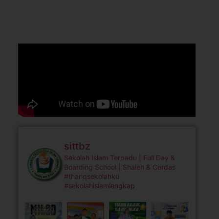
sittbz
Sekolah Islam Terpadu | Full Day &
Boarding School | Shaleh & Cerdas
#thariqsekolahku
#sekolahislamlengkap