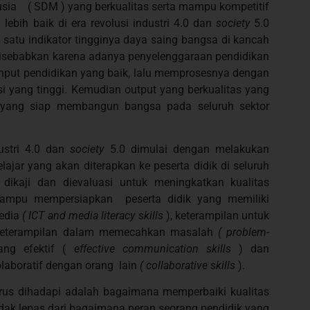
sia ( SDM ) yang berkualitas serta mampu kompetitif
lebih baik di
era r
evolusi industri 4.0 dan
society
5.0
h satu indikator tingginya daya saing bangsa di kancah
 disebabkan karena adanya penyelenggaraan pendidikan
put pendidikan yang baik, lalu memprosesnya dengan
i yang tinggi. Kemudian output yang berkualitas yang
ah yang siap membangun bangsa pada seluruh sektor
dustri 4.0 dan
society
5.0 dimulai dengan melakukan
ajar yang akan diterapkan ke peserta didik di seluruh
dikaji dan dievaluasi untuk meningkatkan kualitas
mampu mempersiapkan peserta didik yang memiliki
media
( ICT and media literacy skills
), keterampilan untuk
 keterampilan dalam memecahkan masalah
( problem-
yang efektif (
effective communication skills
) dan
laboratif dengan orang lain
( collaborative skills
).
rus dihadapi adalah bagaimana memperbaiki kualitas
 tidak lepas dari bagaimana peran seorang pendidik yang