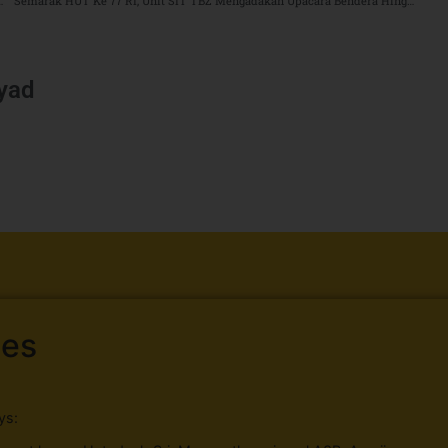
ting (GEMAZ), SMPIT TBZ : Stop Anemia Dan Stunting !
Semarak HUT Ke 77 RI, Unit SIT TBZ Mengadakan Upacara Bendera Hingga Berbagai Lomba Yang Di Ikuti Peserta Didik, Guru Dan Karyawan.
iyad
ses
ys: