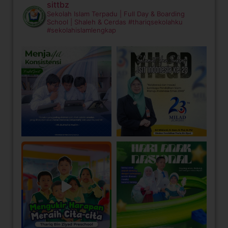
sittbz
Sekolah Islam Terpadu | Full Day & Boarding
School | Shaleh & Cerdas
#thariqsekolahku
#sekolahislamlengkap