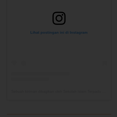
Lihat postingan ini di Instagram
Sebuah kiriman dibagikan oleh Sekolah Islam Terpadu Thariq Bin Ziyad (@sittbz)