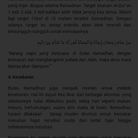
yang ingin dicapai selama Ramadhan. Target khatam Al-Qur’an
1 kali, 2 kali, 3 kali bahkan lebih tidak jarang kita temui. Belum
lagi target I’tikaf di 10 malam terakhir Ramadhan. Dengan
adanya target ini, setiap individu akan lebih terarah dan
bersungguh-sungguh untuk mencapainya.
مَنْ صَامَ رَمَضَانَ إِيمَانًا وَاحْتِسَابًا غُفِرَ لَهُ مَا تَقَدَّمَ مِنْ ذَنْبِهِ
“Barang siapa yang berpuasa di bulan Ramadhan, dengan
keimanan dan mengharapkan pahala dari Allah, maka dosa masa
lalunya akan diampuni.”
4. Kesabaran
Bulan Ramadhan juga menjadi momen untuk melatih
kesabaran. Hal ini dapat kita lihat dari berbagai aktivitas yang
sebelumnya halal dilakukan pada siang hari seperti makan,
minum, berhubungan suami istri maka di bulan Ramadhan
haram dilakukan . Setiap muslim dituntut untuk bersabar
menahan hajat tersebut mulai dari terbit fajar hingga
terbenamnya matahari.
Disamping itu, setiap muslim juga diarahkan untuk bersabar