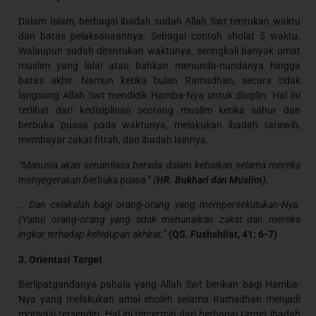
Dalam Islam, berbagai ibadah sudah Allah Swt tentukan waktu
dan batas pelaksanaannya. Sebagai contoh sholat 5 waktu.
Walaupun sudah ditentukan waktunya, seringkali banyak umat
muslim yang lalai atau bahkan menunda-nundanya hingga
batas akhir. Namun ketika bulan Ramadhan, secara tidak
langsung Allah Swt mendidik Hamba-Nya untuk disiplin. Hal ini
terlihat dari kedisiplinan seorang muslim ketika sahur dan
berbuka puasa pada waktunya, melakukan ibadah tarawih,
membayar zakat fitrah, dan ibadah lainnya.
“Manusia akan senantiasa berada dalam kebaikan selama mereka
menyegerakan berbuka puasa.” (
HR. Bukhari dan Muslim).
… Dan celakalah bagi orang-orang yang mempersekutukan-Nya.
(Yaitu) orang-orang yang tidak menunaikan zakat dan mereka
ingkar terhadap kehidupan akhirat.”
(QS. Fushshilat, 41: 6-7)
3. Orientasi Target
Berlipatgandanya pahala yang Allah Swt berikan bagi Hamba-
Nya yang melakukan amal sholeh selama Ramadhan menjadi
motivasi tersendiri. Hal ini tercermin dari berbagai target ibadah