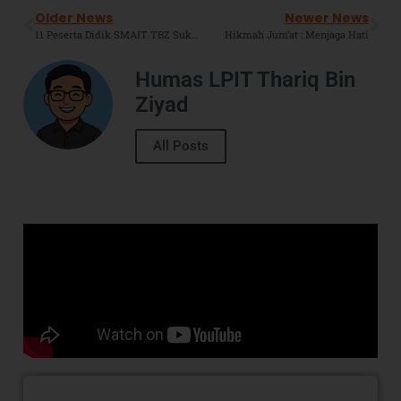
Older News
Newer News
11 Peserta Didik SMAIT TBZ Sukses Tembus PTN Jalur SNBP 2025
Hikmah Jum’at : Menjaga Hati
Humas LPIT Thariq Bin
Ziyad
All Posts