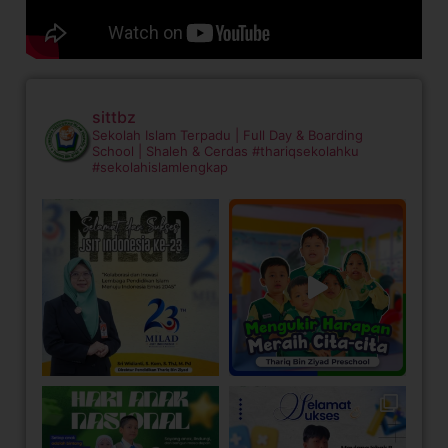
sittbz
Sekolah Islam Terpadu | Full Day & Boarding
School | Shaleh & Cerdas
#thariqsekolahku
#sekolahislamlengkap