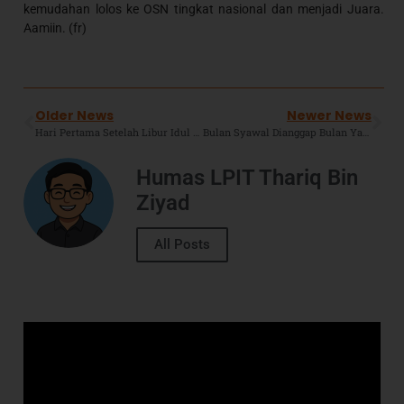
kemudahan lolos ke OSN tingkat nasional dan menjadi Juara.
Aamiin. (fr)
Older News
Newer News
Hari Pertama Setelah Libur Idul Fitri, Seluruh Unit SIT TBZ Melakukan Halal Bi Halal.
Bulan Syawal Dianggap Bulan Yang Baik Untuk Menikah, Ini Sejarahnya !
Humas LPIT Thariq Bin
Ziyad
All Posts