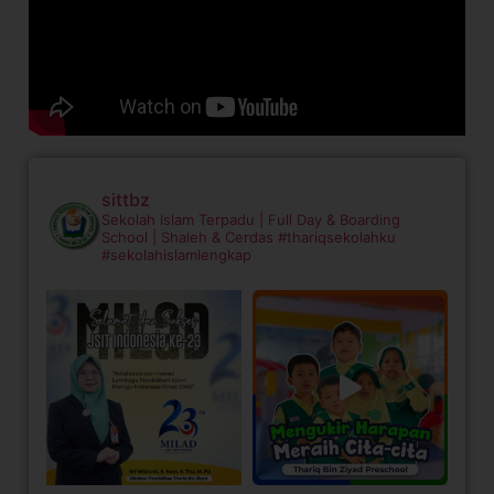
sittbz
Sekolah Islam Terpadu | Full Day & Boarding
School | Shaleh & Cerdas
#thariqsekolahku
#sekolahislamlengkap