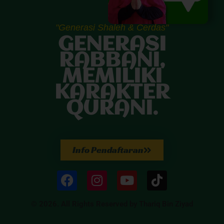
"Generasi Shaleh & Cerdas"
GENERASI
RABBANI,
MEMILIKI
KARAKTER
QURANI.
Info Pendaftaran
© 2026. All Rights Reserved by Thariq Bin Ziyad