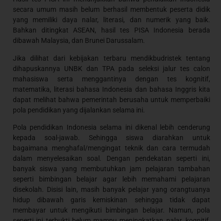
secara umum masih belum berhasil membentuk peserta didik
yang memiliki daya nalar, literasi, dan numerik yang baik.
Bahkan ditingkat ASEAN, hasil tes PISA Indonesia berada
dibawah Malaysia, dan Brunei Darussalam.
Jika dilihat dari kebijakan terbaru mendikbudristek tentang
dihapuskannya UNBK dan TPA pada seleksi jalur tes calon
mahasiswa serta menggantinya dengan tes kognitif,
matematika, literasi bahasa Indonesia dan bahasa Inggris kita
dapat melihat bahwa pemerintah berusaha untuk memperbaiki
pola pendidikan yang dijalankan selama ini.
Pola pendidikan Indonesia selama ini dikenal lebih cenderung
kepada soal-jawab. Sehingga siswa diarahkan untuk
bagaimana menghafal/mengingat teknik dan cara termudah
dalam menyelesaikan soal. Dengan pendekatan seperti ini,
banyak siswa yang membutuhkan jam pelajaran tambahan
seperti bimbingan belajar agar lebih memahami pelajaran
disekolah. Disisi lain, masih banyak pelajar yang orangtuanya
hidup dibawah garis kemiskinan sehingga tidak dapat
membayar untuk mengikuti bimbingan belajar. Namun, pola
seperti ini terbukti belum mampu meningkatkan nalar, kognitif,