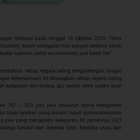
Pangan Sedunia pada tanggal 16 Oktober 2022. Tema
anization) dalam peringatan hari pangan sedunia tahun
etter nutrition; better environtment; and better life”.
 hendaknya setiap negara saling bergandengan tangan
gan kebersamaan ini diharapkan setiap negara saling
 kelaparan dan kurang gizi sedikit demi sedikit akan
ak 767 – 823 juta jiwa diseluruh dunia mengalami
disi tidak nyaman yang dialami tubuh karena konsumsi
uta jiwa yang mengalami kelaparan, 60 persennya (423
sisanya berasal dari Amerika latin, Amerika utara dan