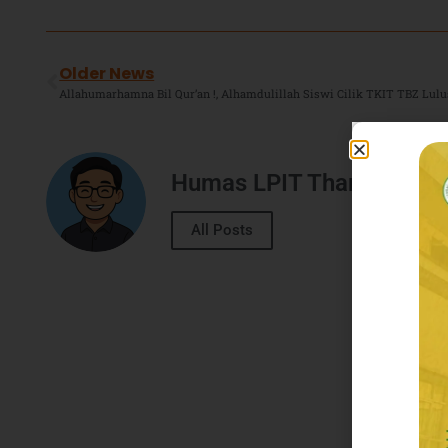
Older News
Humas LPIT Thariq Bin Z
All Posts