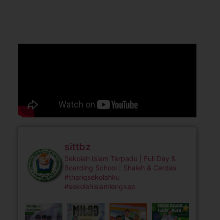
sittbz
Sekolah Islam Terpadu | Full Day &
Boarding School | Shaleh & Cerdas
#thariqsekolahku
#sekolahislamlengkap