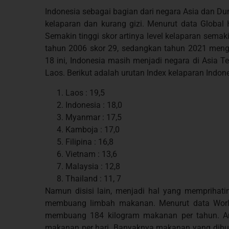
Indonesia sebagai bagian dari negara Asia dan Du
kelaparan dan kurang gizi. Menurut data Global
Semakin tinggi skor artinya level kelaparan semak
tahun 2006 skor 29, sedangkan tahun 2021 meng
18 ini, Indonesia masih menjadi negara di Asia T
Laos. Berikut adalah urutan Index kelaparan Indone
Laos : 19,5
Indonesia : 18,0
Myanmar : 17,5
Kamboja : 17,0
Filipina : 16,8
Vietnam : 13,6
Malaysia : 12,8
Thailand : 11, 7
Namun disisi lain, menjadi hal yang memprihat
membuang limbah makanan. Menurut data World R
membuang 184 kilogram makanan per tahun. Art
makanan per hari. Banyaknya makanan yang dibua