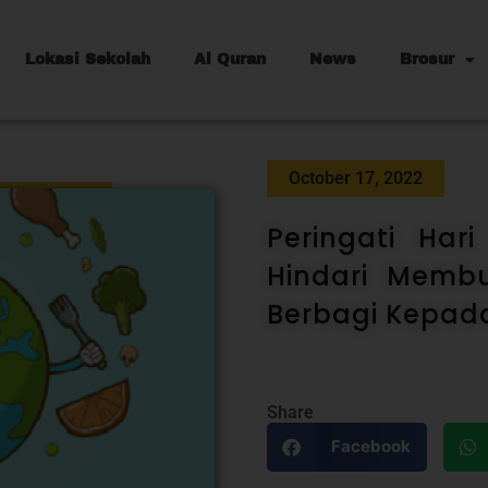
Lokasi Sekolah
Al Quran
News
Brosur
October 17, 2022
Peringati Har
Hindari Memb
Berbagi Kepad
Share
Facebook