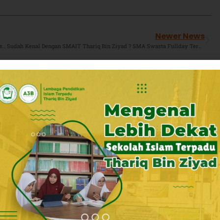
Newer News
Allahumarhamna Bil Qur’an !, Alhamdulillah Siswi Cilik TKIT TBZ Lulus Sertifikasi Al-Qur’an Juz 30.
Sudah Kenal Dengan SMAIT Thariq Bin Ziyad ? SMA Swasta Fullday Terbaik Peringkat Satu Di Kabupaten Bekasi.
iyad