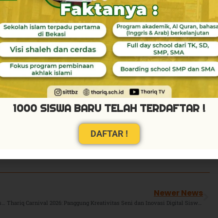
ditutup dengan doa serta sesi foto bersama. Senyum
rang tua, dan majelis guru yang hadir, menciptakan
uarga besar sekolah.
T TBZ Pondok Hijau Permai!
Semoga di masa depan
lu berpikir objektif, kritis, logis, serta senantiasa
1000 SISWA BARU TELAH TERDAFTAR !
T TBZ Pondok Hijau Permai )
DAFTAR !
Newer News
Penuh Keberkahan dan Prestasi, TKIT TBZ Sukses Gelar Wisuda Kelulusan dan Tahsin Tahfidz TP 2025-2026
Thariq Carnival 2026: Panggung Kreativitas Seni dan Inovasi Digital Siswa SMPIT Thariq Bin Ziyad