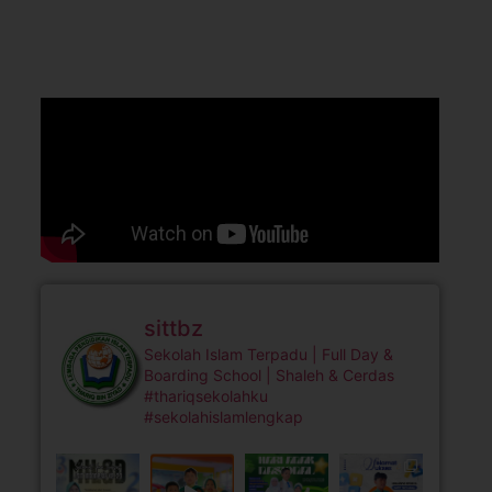
sittbz
Sekolah Islam Terpadu | Full Day &
Boarding School | Shaleh & Cerdas
#thariqsekolahku
#sekolahislamlengkap