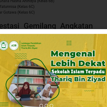
Shafa Hasna Anindya (Kelas 6B)
fatunnisa (Kelas 6C)
r Gotawa (Kelas 6C)
estasi Gemilang Angkatan
stimewa dan bersejarah. Mereka merupakan angkatan
stem
Tes Kemampuan Akademik (TKA)
yang baru saja
an Menengah (Kemendikdasmen).
rhasil dijawab dengan torehan prestasi yang sangat
rhasil meraih:
walumbu.
 Pondok Hijau Permai Sukses Tembus Peringkat 13 Se-