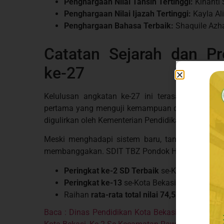
Penghargaan Nilai Tahsin Tertinggi:
Kinanti 
Penghargaan Nilai Ijazah Tertinggi:
Kayla Ali
Penghargaan Bahasa Terbaik:
Shaquile Azha
Catatan Sejarah dan Pr
ke-27
Kelulusan angkatan ke-27 ini terasa sangat i
pertama yang menguji kemampuan diri dalam si
digulirkan oleh Kementerian Pendidikan Dasar d
Meski menghadapi sistem baru, tantangan ini be
membanggakan. SDIT TBZ Pondok Hijau Permai be
Peringkat ke-2 SD Terbaik
se-Kecamatan Ra
Peringkat ke-13
se-Kota Bekasi.
Raihan
rata-rata total nilai 74,53
.
Baca : Dinas Pendidikan Kota Bekasi : SDIT TBZ