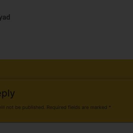
iyad
eply
ill not be published.
Required fields are marked
*