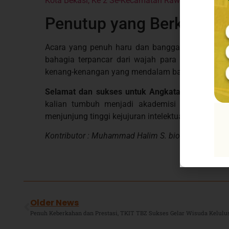
Kota Bekasi, Ke 2 Se-Kecamatan Rawalumbu
Penutup yang Berkesan
Acara yang penuh haru dan bangga ini akhirnya 
bahagia terpancar dari wajah para wisudawan, o
kenang-kenangan yang mendalam bagi seluruh kel
Selamat dan sukses untuk Angkatan ke-27 SDI
kalian tumbuh menjadi akademisi sejati yang sela
menjunjung tinggi kejujuran intelektual. Amiin.
Kontributor : Muhammad Halim S. biotek (Guru SDI
Older News